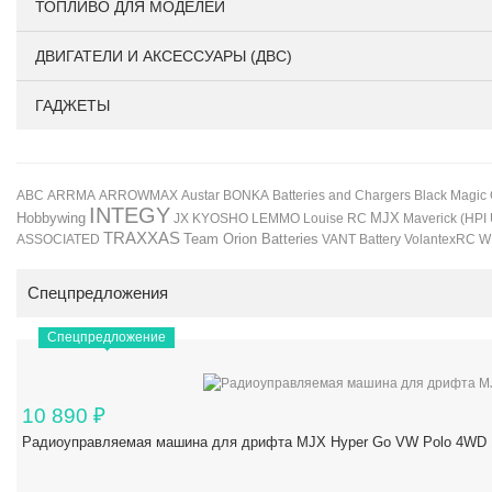
ТОПЛИВО ДЛЯ МОДЕЛЕЙ
ДВИГАТЕЛИ И АКСЕССУАРЫ (ДВС)
ГАДЖЕТЫ
BONKA
Black Magic
ABC
ARRMA
ARROWMAX
Austar
Batteries and Chargers
INTEGY
Hobbywing
JX
KYOSHO
LEMMO
Louise RC
MJX
Maverick (HPI
TRAXXAS
Team Orion Batteries
VANT Battery
VolantexRC
W
ASSOCIATED
Спецпредложения
Спецпредложение
10 890
₽
Радиоуправляемая машина для дрифта MJX Hyper Go VW Polo 4WD 1/