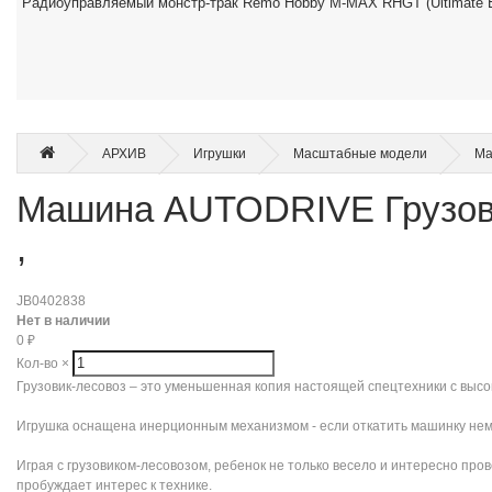
Радиоуправляемый монстр-трак Remo Hobby M-MAX RHGT (Ultimate Ed
АРХИВ
Игрушки
Масштабные модели
Ма
Машина AUTODRIVE Грузовик
,
JB0402838
Нет в наличии
0
₽
Кол-во
×
Грузовик-лесовоз – это уменьшенная копия настоящей спецтехники с высо
Игрушка оснащена инерционным механизмом - если откатить машинку немно
Играя с грузовиком-лесовозом, ребенок не только весело и интересно про
пробуждает интерес к технике.