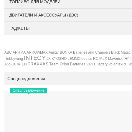
ТОПЛИВО ДЛЯ МОДЕЛЕЙ
ДВИГАТЕЛИ И АКСЕССУАРЫ (ДВС)
ГАДЖЕТЫ
BONKA
Black Magic
ABC
ARRMA
ARROWMAX
Austar
Batteries and Chargers
INTEGY
Hobbywing
JX
KYOSHO
LEMMO
Louise RC
MJX
Maverick (HPI
TRAXXAS
Team Orion Batteries
VANT Battery
VolantexRC
W
ASSOCIATED
Спецпредложения
Спецпредложение