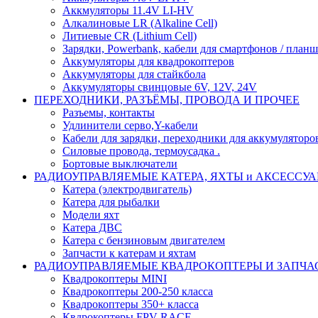
Аккмуляторы 11.4V LI-HV
Алкалиновые LR (Alkaline Cell)
Литиевые CR (Lithium Сell)
Зарядки, Powerbank, кабели для смартфонов / планше
Аккумуляторы для квадрокоптеров
Аккумуляторы для стайкбола
Аккумуляторы свинцовые 6V, 12V, 24V
ПЕРЕХОДНИКИ, РАЗЪЁМЫ, ПРОВОДА И ПРОЧЕЕ
Разъемы, контакты
Удлинители серво,Y-кабели
Кабели для зарядки, переходники для аккумуляторо
Силовые провода, термоусадка .
Бортовые выключатели
РАДИОУПРАВЛЯЕМЫЕ КАТЕРА, ЯХТЫ и АКСЕССУ
Катера (электродвигатель)
Катера для рыбалки
Модели яхт
Катера ДВС
Катера с бензиновым двигателем
Запчасти к катерам и яхтам
РАДИОУПРАВЛЯЕМЫЕ КВАДРОКОПТЕРЫ И ЗАПЧА
Квадрокоптеры MINI
Квадрокоптеры 200-250 класса
Квадрокоптеры 350+ класса
Квдрокоптеры FPV RACE