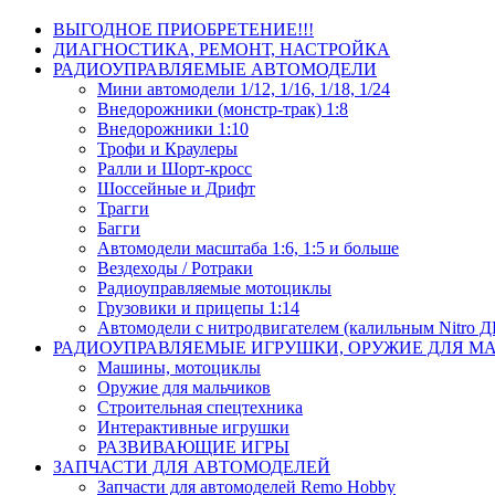
ВЫГОДНОЕ ПРИОБРЕТЕНИЕ!!!
ДИАГНОСТИКА, РЕМОНТ, НАСТРОЙКА
РАДИОУПРАВЛЯЕМЫЕ АВТОМОДЕЛИ
Мини автомодели 1/12, 1/16, 1/18, 1/24
Внедорожники (монстр-трак) 1:8
Внедорожники 1:10
Трофи и Краулеры
Ралли и Шорт-кросс
Шоссейные и Дрифт
Трагги
Багги
Автомодели масштаба 1:6, 1:5 и больше
Вездеходы / Ротраки
Радиоуправляемые мотоциклы
Грузовики и прицепы 1:14
Автомодели с нитродвигателем (калильным Nitro 
РАДИОУПРАВЛЯЕМЫЕ ИГРУШКИ, ОРУЖИЕ ДЛЯ М
Машины, мотоциклы
Оружие для мальчиков
Строительная спецтехника
Интерактивные игрушки
РАЗВИВАЮЩИЕ ИГРЫ
ЗАПЧАСТИ ДЛЯ АВТОМОДЕЛЕЙ
Запчасти для автомоделей Remo Hobby