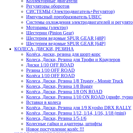
Коллекторные двигатели
Регуляторы оборотов
СИСТЕМЫ (Электродвигатель+Регулятор)
Импульсный преобразователь UBEC
Системы охлождения электродвигателей и регулят
Моторамы (электро)
Шестерни (Pinion Gear)
Шестернм ведомые SPUR GEAR [48P]
Шестернм ведомые SPUR GEAR [64P]
КОЛЕСА, ДИСКИ, РЕЗИНА
Колёса, диски, резина для шорт-корс
Колеса, Диски, Резина для Трофи и Краулеров
Диски 1/10 OFF ROAD
Резина 1/10 OFF ROAD
Колёса 1/10 OFF ROAD
Колеса, Диски, Резина 1/8 Truggy - Monstr Truck
Колеса, Диски, Резина 1/8 Buggy
Колёса, Диски, Резина 1/8 ON ROAD
Колеса, Диски, Резина 1/10 ON ROAD (дрифт, тури
Вставки в колеса
Колёса, Диски, Резина для 1/9 Kyosho DRX RALLY
Колёса, Диски, Резина 1/12, 1/14, 1/16, 1/18 (mini)
Колеса, Диски, Резина 1/5-1/6
Колесные гайки и адаптеры, штифты
Новое поступление колёс !!!