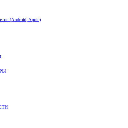
тов (Android, Apple)
в
АРЫ
СТИ