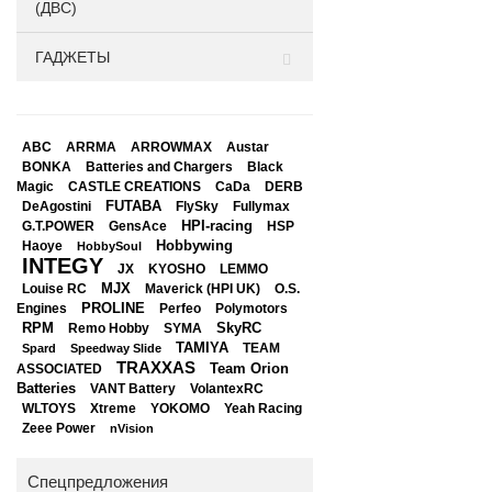
(ДВС)
ГАДЖЕТЫ
ABC
ARRMA
ARROWMAX
Austar
BONKA
Black
Batteries and Chargers
Magic
CASTLE CREATIONS
CaDa
DERB
DeAgostini
FUTABA
FlySky
Fullymax
HPI-racing
GensAce
HSP
G.T.POWER
Hobbywing
Haoye
HobbySoul
INTEGY
JX
KYOSHO
LEMMO
Louise RC
MJX
Maverick (HPI UK)
O.S.
PROLINE
Perfeo
Engines
Polymotors
RPM
SkyRC
Remo Hobby
SYMA
TAMIYA
Spard
Speedway Slide
TEAM
TRAXXAS
Team Orion
ASSOCIATED
Batteries
VANT Battery
VolantexRC
WLTOYS
Xtreme
YOKOMO
Yeah Racing
Zeee Power
nVision
Спецпредложения