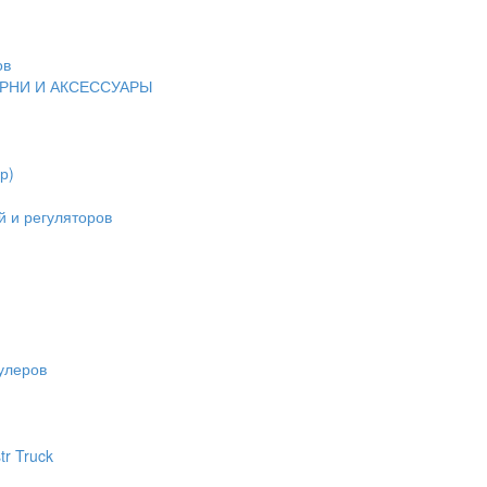
ов
ЕРНИ И АКСЕССУАРЫ
р)
 и регуляторов
улеров
tr Truck