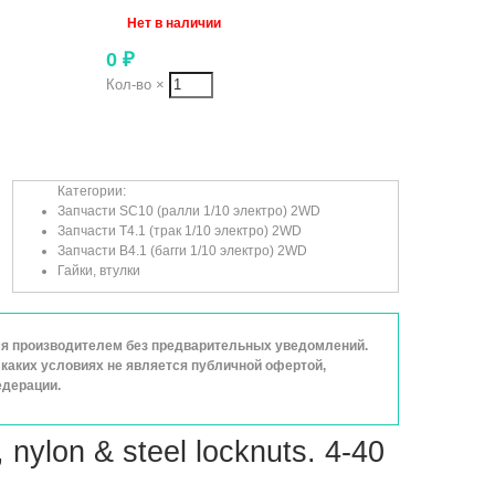
Нет в наличии
0
₽
Кол-во
×
Категории:
Запчасти SC10 (ралли 1/10 электро) 2WD
Запчасти T4.1 (трак 1/10 электро) 2WD
Запчасти B4.1 (багги 1/10 электро) 2WD
Гайки, втулки
ься производителем без предварительных уведомлений.
каких условиях не является публичной офертой,
едерации.
 nylon & steel locknuts. 4-40