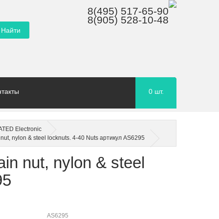
8(495) 517-65-90
8(905) 528-10-48
нтакты
0
шт.
TED Electronic
 nut, nylon & steel locknuts. 4-40 Nuts артикул AS6295
in nut, nylon & steel
95
AS6295