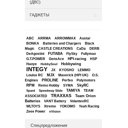
(ДВС)
ГАДЖЕТЫ
ABC
ARRMA
ARROWMAX
Austar
BONKA
Black
Batteries and Chargers
Magic
CASTLE CREATIONS
CaDa
DERB
DeAgostini
FUTABA
FlySky
Fullymax
HPI-racing
GensAce
HSP
G.T.POWER
Hobbywing
Haoye
HobbySoul
INTEGY
JX
KYOSHO
LEMMO
Louise RC
MJX
Maverick (HPI UK)
O.S.
PROLINE
Perfeo
Engines
Polymotors
RPM
SkyRC
Remo Hobby
SYMA
TAMIYA
Spard
Speedway Slide
TEAM
TRAXXAS
Team Orion
ASSOCIATED
Batteries
VANT Battery
VolantexRC
WLTOYS
Xtreme
YOKOMO
Yeah Racing
Zeee Power
nVision
Спецпредложения