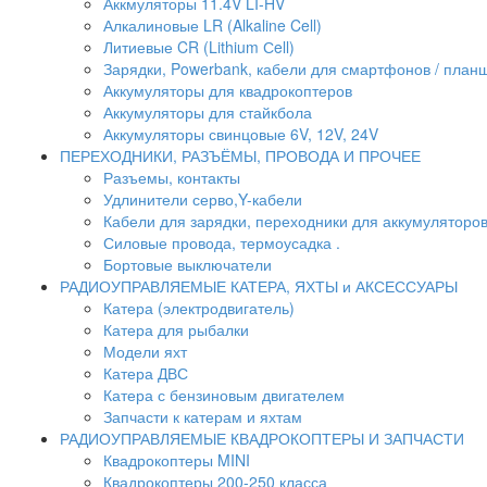
Аккмуляторы 11.4V LI-HV
Алкалиновые LR (Alkaline Cell)
Литиевые CR (Lithium Сell)
Зарядки, Powerbank, кабели для смартфонов / планше
Аккумуляторы для квадрокоптеров
Аккумуляторы для стайкбола
Аккумуляторы свинцовые 6V, 12V, 24V
ПЕРЕХОДНИКИ, РАЗЪЁМЫ, ПРОВОДА И ПРОЧЕЕ
Разъемы, контакты
Удлинители серво,Y-кабели
Кабели для зарядки, переходники для аккумуляторо
Силовые провода, термоусадка .
Бортовые выключатели
РАДИОУПРАВЛЯЕМЫЕ КАТЕРА, ЯХТЫ и АКСЕССУАРЫ
Катера (электродвигатель)
Катера для рыбалки
Модели яхт
Катера ДВС
Катера с бензиновым двигателем
Запчасти к катерам и яхтам
РАДИОУПРАВЛЯЕМЫЕ КВАДРОКОПТЕРЫ И ЗАПЧАСТИ
Квадрокоптеры MINI
Квадрокоптеры 200-250 класса