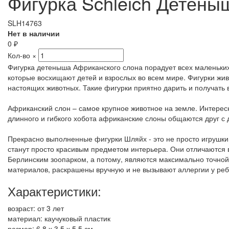
Фигурка Schleich Детены
SLH14763
Нет в наличии
0
₽
Кол-во
×
Фигурка детеныша Африканского слона порадует всех маленьких
которые восхищают детей и взрослых во всем мире. Фигурки жи
настоящих животных. Такие фигурки приятно дарить и получать 
Африканский слон – самое крупное животное на земле. Интересн
длинного и гибкого хобота африканские слоны общаются друг с 
Прекрасно выполненные фигурки Шляйх - это не просто игрушки,
станут просто красивым предметом интерьера. Они отличаются 
Берлинским зоопарком, а потому, являются максимально точной
материалов, раскрашены вручную и не вызывают аллергии у реб
Характеристики:
возраст: от 3 лет
материал: каучуковый пластик
размер: 6.8 х 3.5 х 5.5 см