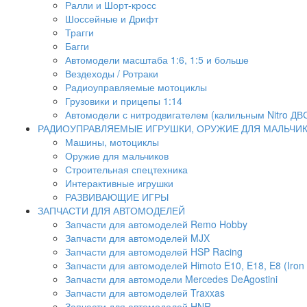
Ралли и Шорт-кросс
Шоссейные и Дрифт
Трагги
Багги
Автомодели масштаба 1:6, 1:5 и больше
Вездеходы / Ротраки
Радиоуправляемые мотоциклы
Грузовики и прицепы 1:14
Автомодели с нитродвигателем (калильным Nitro ДВ
РАДИОУПРАВЛЯЕМЫЕ ИГРУШКИ, ОРУЖИЕ ДЛЯ МАЛЬЧИ
Машины, мотоциклы
Оружие для мальчиков
Строительная спецтехника
Интерактивные игрушки
РАЗВИВАЮЩИЕ ИГРЫ
ЗАПЧАСТИ ДЛЯ АВТОМОДЕЛЕЙ
Запчасти для автомоделей Remo Hobby
Запчасти для автомоделей MJX
Запчасти для автомоделей HSP Racing
Запчасти для автомоделей Himoto E10, E18, E8 (Iron 
Запчасти для автомодели Mercedes DeAgostini
Запчасти для автомоделей Traxxas
Запчасти для автомоделей HNR