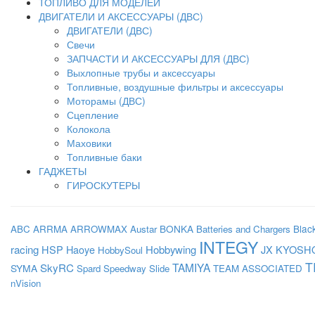
ТОПЛИВО ДЛЯ МОДЕЛЕЙ
ДВИГАТЕЛИ И АКСЕССУАРЫ (ДВС)
ДВИГАТЕЛИ (ДВС)
Свечи
ЗАПЧАСТИ И АКСЕССУАРЫ ДЛЯ (ДВС)
Выхлопные трубы и аксессуары
Топливные, воздушные фильтры и аксессуары
Моторамы (ДВС)
Сцепление
Колокола
Маховики
Топливные баки
ГАДЖЕТЫ
ГИРОСКУТЕРЫ
BONKA
Blac
ABC
ARRMA
ARROWMAX
Austar
Batteries and Chargers
INTEGY
racing
HSP
Haoye
Hobbywing
JX
KYOSH
HobbySoul
T
SkyRC
TAMIYA
SYMA
Spard
Speedway Slide
TEAM ASSOCIATED
nVision