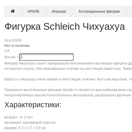
АРХИВ
Игрушки
Коллекционные фигурки
Фигурка Schleich Чихуахуа
SLH13930
Нет в наличии
0
₽
Кол-во
×
Фигурка Чихуахуа станет прекрасным пополнением в коллекции фигурок Д
интересно играть. Они максимально похожи на настоящих животных. Такие 
Шерсть у чихуахуа очень мягкая и блестящая, и может быть как короткая,
Прекрасно выполненные фигурки Шляйх отличаются высочайшим качеством
гипоаллергенных высокотехнологичных материалов, раскрашены вручную и
Характеристики:
возраст: от 3 лет
материал: каучуковый пластик
размер: 4.3 х 1.7 х 3.9 см