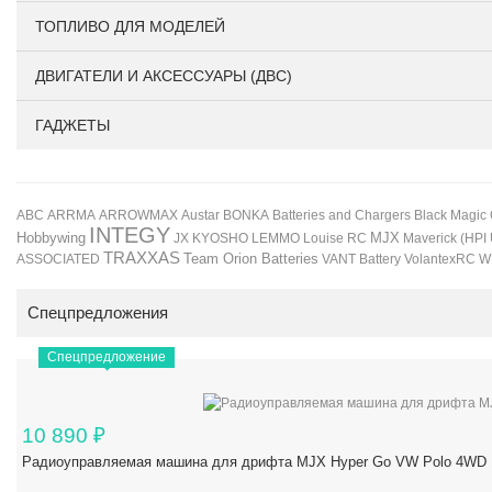
ТОПЛИВО ДЛЯ МОДЕЛЕЙ
ДВИГАТЕЛИ И АКСЕССУАРЫ (ДВС)
ГАДЖЕТЫ
BONKA
Black Magic
ABC
ARRMA
ARROWMAX
Austar
Batteries and Chargers
INTEGY
Hobbywing
JX
KYOSHO
LEMMO
Louise RC
MJX
Maverick (HPI
TRAXXAS
Team Orion Batteries
VANT Battery
VolantexRC
W
ASSOCIATED
Спецпредложения
Спецпредложение
10 890
₽
Радиоуправляемая машина для дрифта MJX Hyper Go VW Polo 4WD 1/