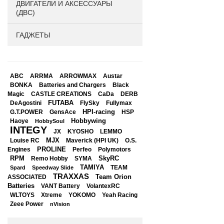
ДВИГАТЕЛИ И АКСЕССУАРЫ
(ДВС)
ГАДЖЕТЫ
ABC
ARRMA
ARROWMAX
Austar
BONKA
Black
Batteries and Chargers
Magic
CASTLE CREATIONS
CaDa
DERB
DeAgostini
FUTABA
FlySky
Fullymax
HPI-racing
GensAce
HSP
G.T.POWER
Hobbywing
Haoye
HobbySoul
INTEGY
JX
KYOSHO
LEMMO
Louise RC
MJX
Maverick (HPI UK)
O.S.
PROLINE
Perfeo
Engines
Polymotors
RPM
SkyRC
Remo Hobby
SYMA
TAMIYA
Spard
Speedway Slide
TEAM
TRAXXAS
Team Orion
ASSOCIATED
Batteries
VANT Battery
VolantexRC
WLTOYS
Xtreme
YOKOMO
Yeah Racing
Zeee Power
nVision