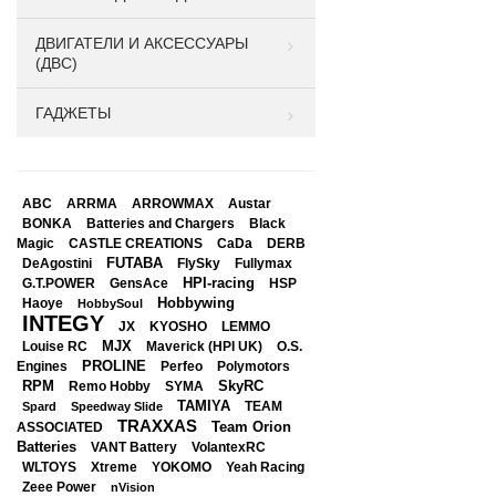
ДВИГАТЕЛИ И АКСЕССУАРЫ
(ДВС)
ГАДЖЕТЫ
ABC
ARRMA
ARROWMAX
Austar
BONKA
Black
Batteries and Chargers
Magic
CASTLE CREATIONS
CaDa
DERB
DeAgostini
FUTABA
FlySky
Fullymax
HPI-racing
GensAce
HSP
G.T.POWER
Hobbywing
Haoye
HobbySoul
INTEGY
JX
KYOSHO
LEMMO
Louise RC
MJX
Maverick (HPI UK)
O.S.
PROLINE
Perfeo
Engines
Polymotors
RPM
SkyRC
Remo Hobby
SYMA
TAMIYA
Spard
Speedway Slide
TEAM
TRAXXAS
Team Orion
ASSOCIATED
Batteries
VANT Battery
VolantexRC
WLTOYS
Xtreme
YOKOMO
Yeah Racing
Zeee Power
nVision