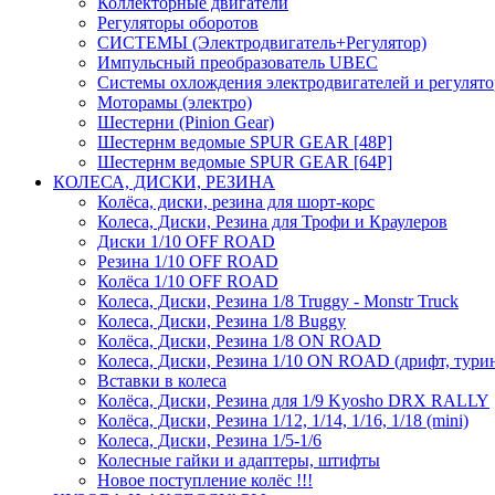
Коллекторные двигатели
Регуляторы оборотов
СИСТЕМЫ (Электродвигатель+Регулятор)
Импульсный преобразователь UBEC
Системы охлождения электродвигателей и регулят
Моторамы (электро)
Шестерни (Pinion Gear)
Шестернм ведомые SPUR GEAR [48P]
Шестернм ведомые SPUR GEAR [64P]
КОЛЕСА, ДИСКИ, РЕЗИНА
Колёса, диски, резина для шорт-корс
Колеса, Диски, Резина для Трофи и Краулеров
Диски 1/10 OFF ROAD
Резина 1/10 OFF ROAD
Колёса 1/10 OFF ROAD
Колеса, Диски, Резина 1/8 Truggy - Monstr Truck
Колеса, Диски, Резина 1/8 Buggy
Колёса, Диски, Резина 1/8 ON ROAD
Колеса, Диски, Резина 1/10 ON ROAD (дрифт, тури
Вставки в колеса
Колёса, Диски, Резина для 1/9 Kyosho DRX RALLY
Колёса, Диски, Резина 1/12, 1/14, 1/16, 1/18 (mini)
Колеса, Диски, Резина 1/5-1/6
Колесные гайки и адаптеры, штифты
Новое поступление колёс !!!