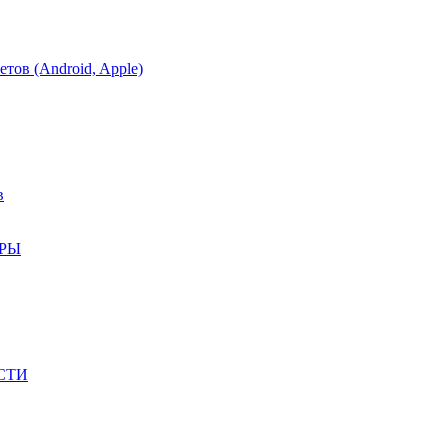
тов (Android, Apple)
в
АРЫ
СТИ