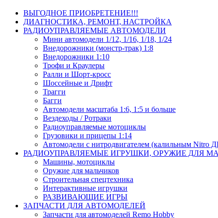
ВЫГОДНОЕ ПРИОБРЕТЕНИЕ!!!
ДИАГНОСТИКА, РЕМОНТ, НАСТРОЙКА
РАДИОУПРАВЛЯЕМЫЕ АВТОМОДЕЛИ
Мини автомодели 1/12, 1/16, 1/18, 1/24
Внедорожники (монстр-трак) 1:8
Внедорожники 1:10
Трофи и Краулеры
Ралли и Шорт-кросс
Шоссейные и Дрифт
Трагги
Багги
Автомодели масштаба 1:6, 1:5 и больше
Вездеходы / Ротраки
Радиоуправляемые мотоциклы
Грузовики и прицепы 1:14
Автомодели с нитродвигателем (калильным Nitro 
РАДИОУПРАВЛЯЕМЫЕ ИГРУШКИ, ОРУЖИЕ ДЛЯ М
Машины, мотоциклы
Оружие для мальчиков
Строительная спецтехника
Интерактивные игрушки
РАЗВИВАЮЩИЕ ИГРЫ
ЗАПЧАСТИ ДЛЯ АВТОМОДЕЛЕЙ
Запчасти для автомоделей Remo Hobby