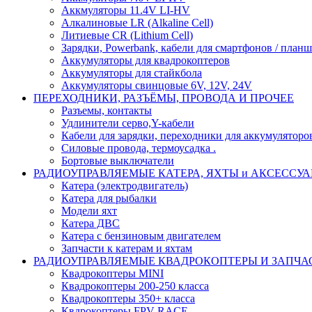
Аккмуляторы 11.4V LI-HV
Алкалиновые LR (Alkaline Cell)
Литиевые CR (Lithium Сell)
Зарядки, Powerbank, кабели для смартфонов / планше
Аккумуляторы для квадрокоптеров
Аккумуляторы для стайкбола
Аккумуляторы свинцовые 6V, 12V, 24V
ПЕРЕХОДНИКИ, РАЗЪЁМЫ, ПРОВОДА И ПРОЧЕЕ
Разъемы, контакты
Удлинители серво,Y-кабели
Кабели для зарядки, переходники для аккумуляторо
Силовые провода, термоусадка .
Бортовые выключатели
РАДИОУПРАВЛЯЕМЫЕ КАТЕРА, ЯХТЫ и АКСЕССУ
Катера (электродвигатель)
Катера для рыбалки
Модели яхт
Катера ДВС
Катера с бензиновым двигателем
Запчасти к катерам и яхтам
РАДИОУПРАВЛЯЕМЫЕ КВАДРОКОПТЕРЫ И ЗАПЧА
Квадрокоптеры MINI
Квадрокоптеры 200-250 класса
Квадрокоптеры 350+ класса
Квдрокоптеры FPV RACE