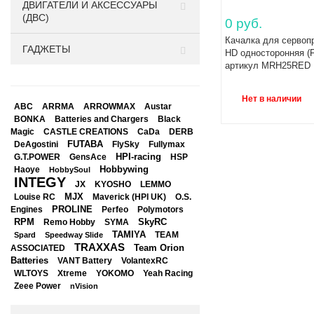
ДВИГАТЕЛИ И АКСЕССУАРЫ
(ДВС)
0 руб.
Качалка для сервоп
ГАДЖЕТЫ
HD односторонняя (F
артикул MRH25RED
Нет в наличии
ABC
ARRMA
ARROWMAX
Austar
BONKA
Black
Batteries and Chargers
Magic
CASTLE CREATIONS
CaDa
DERB
DeAgostini
FUTABA
FlySky
Fullymax
HPI-racing
GensAce
HSP
G.T.POWER
Hobbywing
Haoye
HobbySoul
INTEGY
JX
KYOSHO
LEMMO
Louise RC
MJX
Maverick (HPI UK)
O.S.
PROLINE
Perfeo
Engines
Polymotors
RPM
SkyRC
Remo Hobby
SYMA
TAMIYA
Spard
Speedway Slide
TEAM
TRAXXAS
Team Orion
ASSOCIATED
Batteries
VANT Battery
VolantexRC
WLTOYS
Xtreme
YOKOMO
Yeah Racing
Zeee Power
nVision