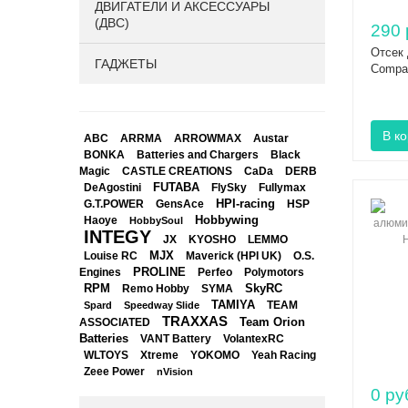
ДВИГАТЕЛИ И АКСЕССУАРЫ
(ДВС)
290 
Отсек 
ГАДЖЕТЫ
Compa
ABC
ARRMA
ARROWMAX
Austar
BONKA
Black
Batteries and Chargers
Magic
CASTLE CREATIONS
CaDa
DERB
DeAgostini
FUTABA
FlySky
Fullymax
HPI-racing
GensAce
HSP
G.T.POWER
Hobbywing
Haoye
HobbySoul
INTEGY
JX
KYOSHO
LEMMO
Louise RC
MJX
Maverick (HPI UK)
O.S.
PROLINE
Perfeo
Engines
Polymotors
RPM
SkyRC
Remo Hobby
SYMA
TAMIYA
Spard
Speedway Slide
TEAM
TRAXXAS
Team Orion
ASSOCIATED
Batteries
VANT Battery
VolantexRC
WLTOYS
Xtreme
YOKOMO
Yeah Racing
Zeee Power
nVision
0 ру