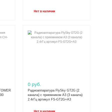
Нет в наличии
0 руб.
я TOWER
Радиоаппаратура FlySky GT2G (2
500
канала) с приемником А3 (3 канала)
2.4гГц артикул FS-GT2G+A3
Нет в наличии