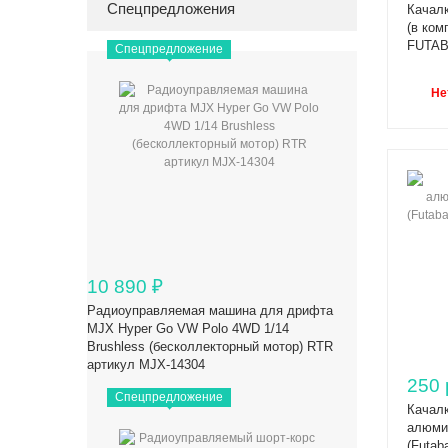
Спецпредложения
Качал
(в ком
FUTAB
Спецпредложение
Не
10 890
₽
Радиоуправляемая машина для дрифта
MJX Hyper Go VW Polo 4WD 1/14
Brushless (бесколлекторный мотор) RTR
артикул MJX-14304
250 
Спецпредложение
Качал
алюми
(Futab