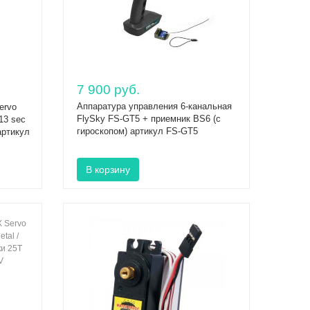
7 900 руб.
Аппаратура управления 6-канальная
ervo
FlySky FS-GT5 + приемник BS6 (с
.13 sec
гироскопом) артикул FS-GT5
артикул