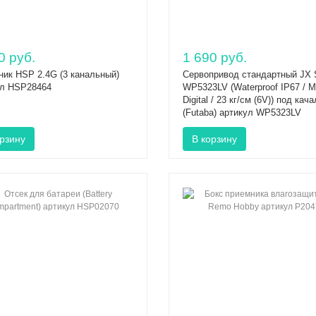
0 руб.
1 690 руб.
ик HSP 2.4G (3 канальный)
Сервопривод стандартный JX 
ул HSP28464
WP5323LV (Waterproof IP67 / Me
Digital / 23 кг/см (6V)) под кач
(Futaba) артикул WP5323LV