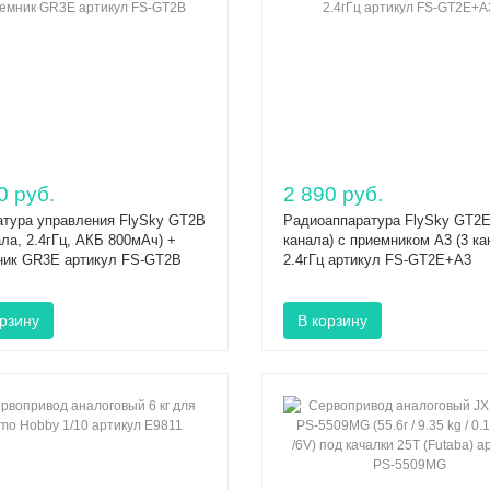
0 руб.
2 890 руб.
атура управления FlySky GT2B
Радиоаппаратура FlySky GT2E
ала, 2.4гГц, АКБ 800мАч) +
канала) с приемником А3 (3 ка
ник GR3E артикул FS-GT2B
2.4гГц артикул FS-GT2E+A3