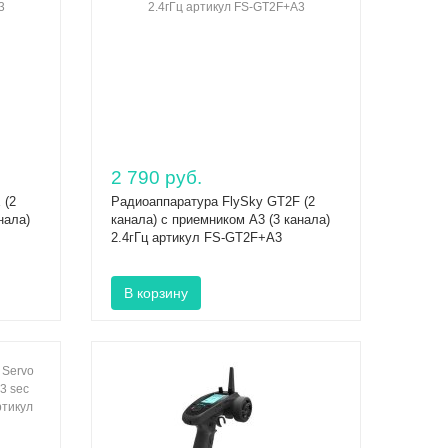
2 790 руб.
 (2
Радиоаппаратура FlySky GT2F (2
нала)
канала) с приемником A3 (3 канала)
2.4гГц артикул FS-GT2F+A3