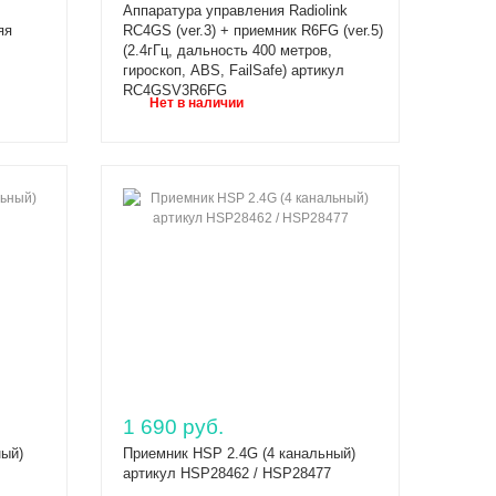
Аппаратура управления Radiolink
яя
RC4GS (ver.3) + приемник R6FG (ver.5)
(2.4гГц, дальность 400 метров,
гироскоп, ABS, FailSafe) артикул
RC4GSV3R6FG
Нет в наличии
1 690 руб.
ный)
Приемник HSP 2.4G (4 канальный)
артикул HSP28462 / HSP28477