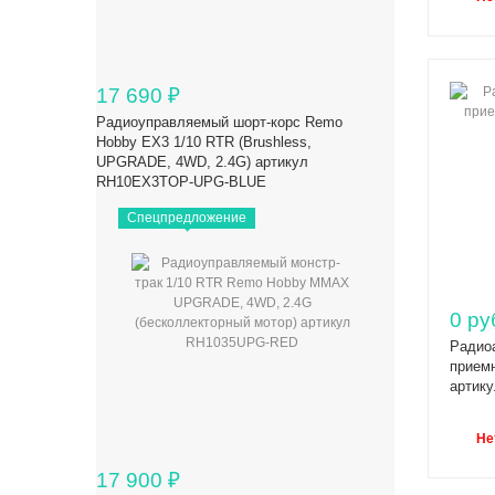
17 690
₽
Радиоуправляемый шорт-корс Remo
Hobby EX3 1/10 RTR (Brushless,
UPGRADE, 4WD, 2.4G) артикул
RH10EX3TOP-UPG-BLUE
Спецпредложение
0 ру
Радио
приемн
артик
Не
17 900
₽