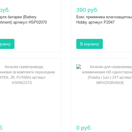
руб.
390 руб.
для батареи (Battery
Бокс приемника влагозащитн
rtment) артикул HSP02070
Hobby артикул P2047
б.
0 руб.