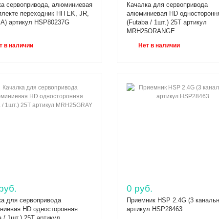
ка сервопривода, алюминиевая
Качалка для сервопривода
плекте переходник HITEK, JR,
алюминиевая HD односторонн
A) артикул HSP80237G
(Futaba / 1шт.) 25T артикул
MRH25ORANGE
т в наличии
Нет в наличии
руб.
0 руб.
ка для сервопривода
Приемник HSP 2.4G (3 каналь
ниевая HD односторонняя
артикул HSP28463
a / 1шт.) 25T артикул