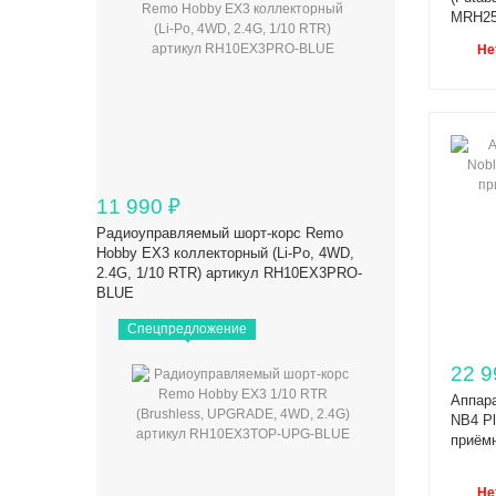
MRH2
Не
11 990
₽
Радиоуправляемый шорт-корс Remo
Hobby EX3 коллекторный (Li-Po, 4WD,
2.4G, 1/10 RTR) артикул RH10EX3PRO-
BLUE
Спецпредложение
22 9
Аппара
NB4 Pl
приёмн
Не