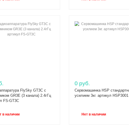
б.
0 руб.
аппаратура FlySky GT3C с
Сервомашинка HSP стандартн
иком GR3E (3 канала) 2.4гГц
усилием 3кг. артикул HSP3001
ул FS-GT3C
т в наличии
Нет в наличии