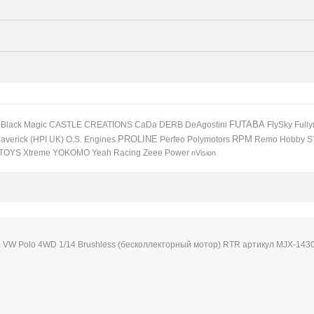
Black Magic
CASTLE CREATIONS
CaDa
DERB
DeAgostini
FUTABA
FlySky
Full
PROLINE
RPM
Perfeo
Remo Hobby
S
averick (HPI UK)
O.S. Engines
Polymotors
TOYS
Xtreme
YOKOMO
Zeee Power
Yeah Racing
nVision