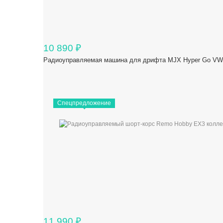
10 890
₽
Радиоуправляемая машина для дрифта MJX Hyper Go VW P
Спецпредложение
11 990
₽