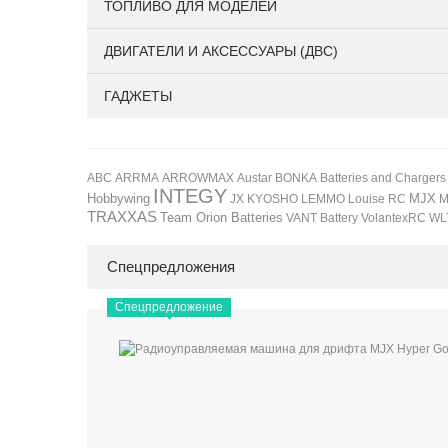
ТОПЛИВО ДЛЯ МОДЕЛЕЙ
ДВИГАТЕЛИ И АКСЕССУАРЫ (ДВС)
ГАДЖЕТЫ
BONKA
ABC
ARRMA
ARROWMAX
Austar
Batteries and Chargers
INTEGY
Hobbywing
JX
KYOSHO
LEMMO
Louise RC
MJX
M
TRAXXAS
Team Orion Batteries
VANT Battery
VolantexRC
WL
Спецпредложения
Спецпредложение