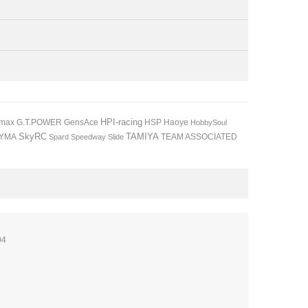
HPI-racing
ymax
GensAce
HSP
Haoye
G.T.POWER
HobbySoul
SkyRC
TAMIYA
YMA
Spard
Speedway Slide
TEAM ASSOCIATED