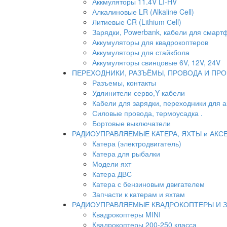
Аккмуляторы 11.4V LI-HV
Алкалиновые LR (Alkaline Cell)
Литиевые CR (Lithium Сell)
Зарядки, Powerbank, кабели для смартф
Аккумуляторы для квадрокоптеров
Аккумуляторы для стайкбола
Аккумуляторы свинцовые 6V, 12V, 24V
ПЕРЕХОДНИКИ, РАЗЪЁМЫ, ПРОВОДА И ПРО
Разъемы, контакты
Удлинители серво,Y-кабели
Кабели для зарядки, переходники для 
Силовые провода, термоусадка .
Бортовые выключатели
РАДИОУПРАВЛЯЕМЫЕ КАТЕРА, ЯХТЫ и АКС
Катера (электродвигатель)
Катера для рыбалки
Модели яхт
Катера ДВС
Катера с бензиновым двигателем
Запчасти к катерам и яхтам
РАДИОУПРАВЛЯЕМЫЕ КВАДРОКОПТЕРЫ И 
Квадрокоптеры MINI
Квадрокоптеры 200-250 класса