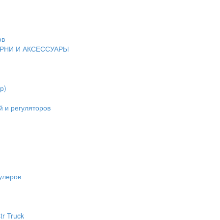
ов
ЕРНИ И АКСЕССУАРЫ
р)
 и регуляторов
улеров
tr Truck