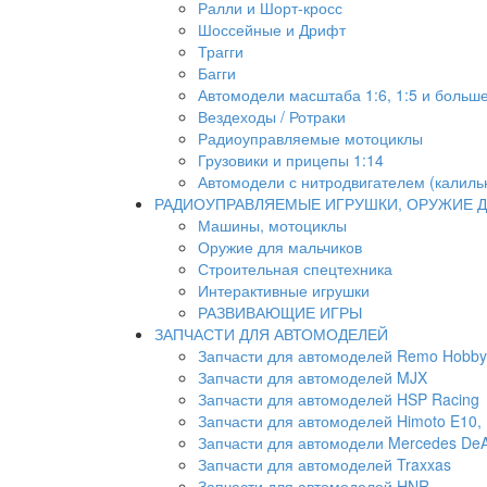
Ралли и Шорт-кросс
Шоссейные и Дрифт
Трагги
Багги
Автомодели масштаба 1:6, 1:5 и больш
Вездеходы / Ротраки
Радиоуправляемые мотоциклы
Грузовики и прицепы 1:14
Автомодели с нитродвигателем (калиль
РАДИОУПРАВЛЯЕМЫЕ ИГРУШКИ, ОРУЖИЕ Д
Машины, мотоциклы
Оружие для мальчиков
Строительная спецтехника
Интерактивные игрушки
РАЗВИВАЮЩИЕ ИГРЫ
ЗАПЧАСТИ ДЛЯ АВТОМОДЕЛЕЙ
Запчасти для автомоделей Remo Hobby
Запчасти для автомоделей MJX
Запчасти для автомоделей HSP Racing
Запчасти для автомоделей Himoto E10, E
Запчасти для автомодели Mercedes DeA
Запчасти для автомоделей Traxxas
Запчасти для автомоделей HNR