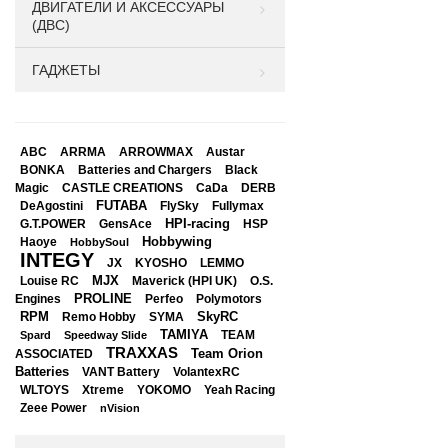
ДВИГАТЕЛИ И АКСЕССУАРЫ
(ДВС)
ГАДЖЕТЫ
ABC
ARRMA
ARROWMAX
Austar
BONKA
Black
Batteries and Chargers
Magic
CASTLE CREATIONS
CaDa
DERB
DeAgostini
FUTABA
FlySky
Fullymax
HPI-racing
GensAce
HSP
G.T.POWER
Hobbywing
Haoye
HobbySoul
INTEGY
JX
KYOSHO
LEMMO
Louise RC
MJX
Maverick (HPI UK)
O.S.
PROLINE
Perfeo
Engines
Polymotors
RPM
SkyRC
Remo Hobby
SYMA
TAMIYA
Spard
Speedway Slide
TEAM
TRAXXAS
Team Orion
ASSOCIATED
Batteries
VANT Battery
VolantexRC
WLTOYS
Xtreme
YOKOMO
Yeah Racing
Zeee Power
nVision