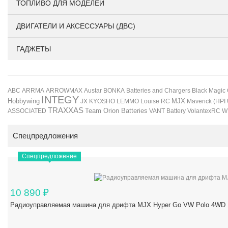
ТОПЛИВО ДЛЯ МОДЕЛЕЙ
ДВИГАТЕЛИ И АКСЕССУАРЫ (ДВС)
ГАДЖЕТЫ
BONKA
Black Magic
ABC
ARRMA
ARROWMAX
Austar
Batteries and Chargers
INTEGY
Hobbywing
JX
KYOSHO
LEMMO
Louise RC
MJX
Maverick (HPI
TRAXXAS
Team Orion Batteries
VANT Battery
VolantexRC
W
ASSOCIATED
Спецпредложения
Спецпредложение
10 890
₽
Радиоуправляемая машина для дрифта MJX Hyper Go VW Polo 4WD 1/