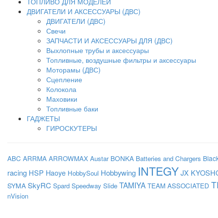
ТОПЛИВО ДЛЯ МОДЕЛЕЙ
ДВИГАТЕЛИ И АКСЕССУАРЫ (ДВС)
ДВИГАТЕЛИ (ДВС)
Свечи
ЗАПЧАСТИ И АКСЕССУАРЫ ДЛЯ (ДВС)
Выхлопные трубы и аксессуары
Топливные, воздушные фильтры и аксессуары
Моторамы (ДВС)
Сцепление
Колокола
Маховики
Топливные баки
ГАДЖЕТЫ
ГИРОСКУТЕРЫ
BONKA
Blac
ABC
ARRMA
ARROWMAX
Austar
Batteries and Chargers
INTEGY
racing
HSP
Haoye
Hobbywing
JX
KYOSH
HobbySoul
T
SkyRC
TAMIYA
SYMA
Spard
Speedway Slide
TEAM ASSOCIATED
nVision