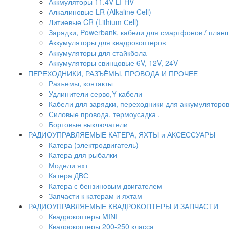
Аккмуляторы 11.4V LI-HV
Алкалиновые LR (Alkaline Cell)
Литиевые CR (Lithium Сell)
Зарядки, Powerbank, кабели для смартфонов / планше
Аккумуляторы для квадрокоптеров
Аккумуляторы для стайкбола
Аккумуляторы свинцовые 6V, 12V, 24V
ПЕРЕХОДНИКИ, РАЗЪЁМЫ, ПРОВОДА И ПРОЧЕЕ
Разъемы, контакты
Удлинители серво,Y-кабели
Кабели для зарядки, переходники для аккумуляторо
Силовые провода, термоусадка .
Бортовые выключатели
РАДИОУПРАВЛЯЕМЫЕ КАТЕРА, ЯХТЫ и АКСЕССУАРЫ
Катера (электродвигатель)
Катера для рыбалки
Модели яхт
Катера ДВС
Катера с бензиновым двигателем
Запчасти к катерам и яхтам
РАДИОУПРАВЛЯЕМЫЕ КВАДРОКОПТЕРЫ И ЗАПЧАСТИ
Квадрокоптеры MINI
Квадрокоптеры 200-250 класса