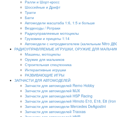
Ралли и Шорт-кросс
Шоссейные и Дрифт
Трагги
Багги
Автомодели масштаба 1:6, 1:5 и больше
Вездеходы / Ротраки
Радиоуправляемые мотоциклы
Грузовики и прицепы 1:14
Автомодели с нитродвигателем (калильным Nitro ДВ
РАДИОУПРАВЛЯЕМЫЕ ИГРУШКИ, ОРУЖИЕ ДЛЯ МАЛЬЧИ
Машины, мотоциклы
Оружие для мальчиков
Строительная спецтехника
Интерактивные игрушки
РАЗВИВАЮЩИЕ ИГРЫ
ЗАПЧАСТИ ДЛЯ АВТОМОДЕЛЕЙ
Запчасти для автомоделей Remo Hobby
Запчасти для автомоделей MJX
Запчасти для автомоделей HSP Racing
Запчасти для автомоделей Himoto E10, E18, E8 (Iron 
Запчасти для автомодели Mercedes DeAgostini
Запчасти для автомоделей Traxxas
Запчасти для автомоделей HNR