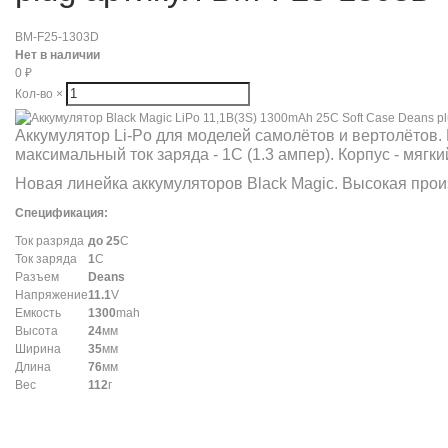
BM-F25-1303D
Нет в наличии
0
₽
Кол-во
×
Аккумулятор Li-Po для моделей самолётов и вертолётов. На
максимальный ток заряда - 1C (1.3 ампер). Корпус - мягкий
Новая линейка аккумуляторов Black Magic. Высокая прои
Спецификация:
Ток разряда
до 25
С
Ток заряда
1
С
Разъем
Deans
Напряжение
11.1
V
Емкость
1300
mah
Высота
24
мм
Ширина
35
мм
Длина
76
мм
Вес
112
г