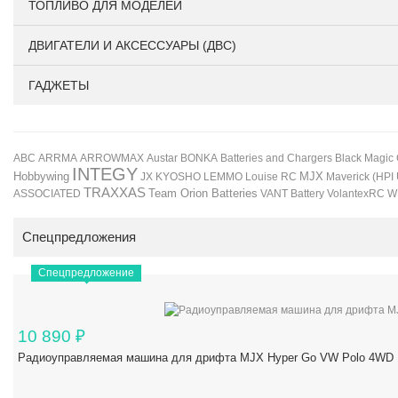
ТОПЛИВО ДЛЯ МОДЕЛЕЙ
ДВИГАТЕЛИ И АКСЕССУАРЫ (ДВС)
ГАДЖЕТЫ
BONKA
Black Magic
ABC
ARRMA
ARROWMAX
Austar
Batteries and Chargers
INTEGY
Hobbywing
JX
KYOSHO
LEMMO
Louise RC
MJX
Maverick (HPI
TRAXXAS
Team Orion Batteries
VANT Battery
VolantexRC
W
ASSOCIATED
Спецпредложения
Спецпредложение
10 890
₽
Радиоуправляемая машина для дрифта MJX Hyper Go VW Polo 4WD 1/