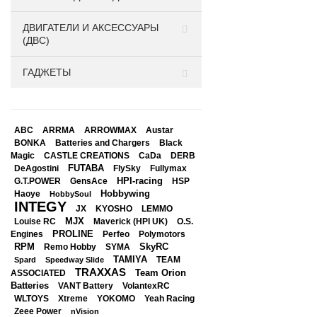
ДВИГАТЕЛИ И АКСЕССУАРЫ
(ДВС)
ГАДЖЕТЫ
ABC
ARRMA
ARROWMAX
Austar
BONKA
Black
Batteries and Chargers
Magic
CASTLE CREATIONS
CaDa
DERB
DeAgostini
FUTABA
FlySky
Fullymax
HPI-racing
GensAce
HSP
G.T.POWER
Hobbywing
Haoye
HobbySoul
INTEGY
JX
KYOSHO
LEMMO
Louise RC
MJX
Maverick (HPI UK)
O.S.
PROLINE
Perfeo
Engines
Polymotors
RPM
SkyRC
Remo Hobby
SYMA
TAMIYA
Spard
Speedway Slide
TEAM
TRAXXAS
Team Orion
ASSOCIATED
Batteries
VANT Battery
VolantexRC
WLTOYS
Xtreme
YOKOMO
Yeah Racing
Zeee Power
nVision