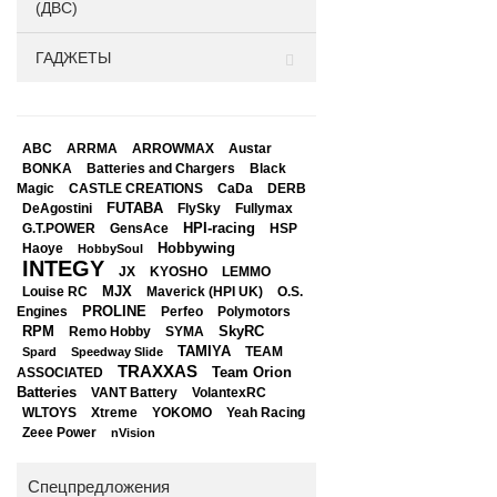
(ДВС)
ГАДЖЕТЫ
ABC
ARRMA
ARROWMAX
Austar
BONKA
Black
Batteries and Chargers
Magic
CASTLE CREATIONS
CaDa
DERB
DeAgostini
FUTABA
FlySky
Fullymax
HPI-racing
GensAce
HSP
G.T.POWER
Hobbywing
Haoye
HobbySoul
INTEGY
JX
KYOSHO
LEMMO
Louise RC
MJX
Maverick (HPI UK)
O.S.
PROLINE
Perfeo
Engines
Polymotors
RPM
SkyRC
Remo Hobby
SYMA
TAMIYA
Spard
Speedway Slide
TEAM
TRAXXAS
Team Orion
ASSOCIATED
Batteries
VANT Battery
VolantexRC
WLTOYS
Xtreme
YOKOMO
Yeah Racing
Zeee Power
nVision
Спецпредложения