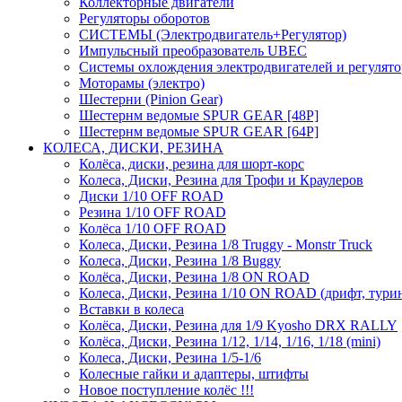
Коллекторные двигатели
Регуляторы оборотов
СИСТЕМЫ (Электродвигатель+Регулятор)
Импульсный преобразователь UBEC
Системы охлождения электродвигателей и регулят
Моторамы (электро)
Шестерни (Pinion Gear)
Шестернм ведомые SPUR GEAR [48P]
Шестернм ведомые SPUR GEAR [64P]
КОЛЕСА, ДИСКИ, РЕЗИНА
Колёса, диски, резина для шорт-корс
Колеса, Диски, Резина для Трофи и Краулеров
Диски 1/10 OFF ROAD
Резина 1/10 OFF ROAD
Колёса 1/10 OFF ROAD
Колеса, Диски, Резина 1/8 Truggy - Monstr Truck
Колеса, Диски, Резина 1/8 Buggy
Колёса, Диски, Резина 1/8 ON ROAD
Колеса, Диски, Резина 1/10 ON ROAD (дрифт, тури
Вставки в колеса
Колёса, Диски, Резина для 1/9 Kyosho DRX RALLY
Колёса, Диски, Резина 1/12, 1/14, 1/16, 1/18 (mini)
Колеса, Диски, Резина 1/5-1/6
Колесные гайки и адаптеры, штифты
Новое поступление колёс !!!