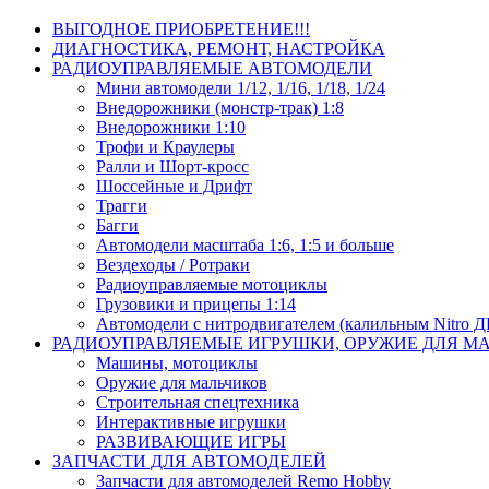
ВЫГОДНОЕ ПРИОБРЕТЕНИЕ!!!
ДИАГНОСТИКА, РЕМОНТ, НАСТРОЙКА
РАДИОУПРАВЛЯЕМЫЕ АВТОМОДЕЛИ
Мини автомодели 1/12, 1/16, 1/18, 1/24
Внедорожники (монстр-трак) 1:8
Внедорожники 1:10
Трофи и Краулеры
Ралли и Шорт-кросс
Шоссейные и Дрифт
Трагги
Багги
Автомодели масштаба 1:6, 1:5 и больше
Вездеходы / Ротраки
Радиоуправляемые мотоциклы
Грузовики и прицепы 1:14
Автомодели с нитродвигателем (калильным Nitro 
РАДИОУПРАВЛЯЕМЫЕ ИГРУШКИ, ОРУЖИЕ ДЛЯ М
Машины, мотоциклы
Оружие для мальчиков
Строительная спецтехника
Интерактивные игрушки
РАЗВИВАЮЩИЕ ИГРЫ
ЗАПЧАСТИ ДЛЯ АВТОМОДЕЛЕЙ
Запчасти для автомоделей Remo Hobby