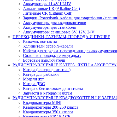
Аккмуляторы 11.4V LI-HV
Алкалиновые LR (Alkaline Cell)
Литиевые CR (Lithium Сell)
Зарядки, Powerbank, кабели для смартфонов / планше
Аккумуляторы для квадрокоптеров
Аккумуляторы для стайкбола
Аккумуляторы свинцовые 6V, 12V, 24V
ПЕРЕХОДНИКИ, РАЗЪЁМЫ, ПРОВОДА И ПРОЧЕЕ
Разъемы, контакты
Удлинители серво,Y-кабели
Кабели для зарядки, переходники для аккумуляторо
Силовые провода, термоусадка .
Бортовые выключатели
РАДИОУПРАВЛЯЕМЫЕ КАТЕРА, ЯХТЫ и АКСЕССУ
Катера (электродвигатель)
Катера для рыбалки
Модели яхт
Катера ДВС
Катера с бензиновым двигателем
Запчасти к катерам и яхтам
РАДИОУПРАВЛЯЕМЫЕ КВАДРОКОПТЕРЫ И ЗАПЧА
Квадрокоптеры MINI
Квадрокоптеры 200-250 класса
Квадрокоптеры 350+ класса
Квдрокоптеры FPV RACE