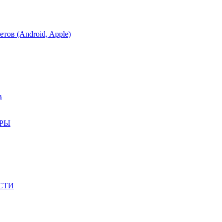
тов (Android, Apple)
в
АРЫ
СТИ