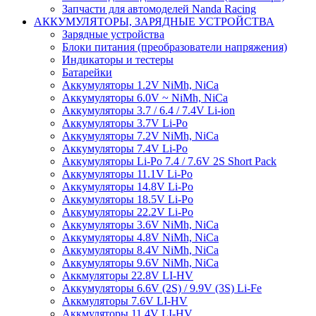
Запчасти для автомоделей Nanda Racing
АККУМУЛЯТОРЫ, ЗАРЯДНЫЕ УСТРОЙСТВА
Зарядные устройства
Блоки питания (преобразователи напряжения)
Индикаторы и тестеры
Батарейки
Аккумуляторы 1.2V NiMh, NiCa
Аккумуляторы 6.0V ~ NiMh, NiCa
Аккумуляторы 3.7 / 6.4 / 7.4V Li-ion
Аккумуляторы 3.7V Li-Po
Аккумуляторы 7.2V NiMh, NiCa
Аккумуляторы 7.4V Li-Po
Аккумуляторы Li-Po 7.4 / 7.6V 2S Short Pack
Аккумуляторы 11.1V Li-Po
Аккумуляторы 14.8V Li-Po
Аккумуляторы 18.5V Li-Po
Аккумуляторы 22.2V Li-Po
Аккумуляторы 3.6V NiMh, NiCa
Аккумуляторы 4.8V NiMh, NiCa
Аккумуляторы 8.4V NiMh, NiCa
Аккумуляторы 9.6V NiMh, NiCa
Аккмуляторы 22.8V LI-HV
Аккумуляторы 6.6V (2S) / 9.9V (3S) Li-Fe
Аккмуляторы 7.6V LI-HV
Аккмуляторы 11.4V LI-HV