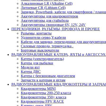
Алкалиновые LR (Alkaline Cell)
Литиевые CR (Lithium Сell)
Зарядки, Powerbank, кабели для смартфонов / планше
Аккумуляторы для квадрокоптеров
Аккумуляторы для стайкбола
Аккумуляторы свинцовые 6V, 12V, 24V
ПЕРЕХОДНИКИ, РАЗЪЁМЫ, ПРОВОДА И ПРОЧЕЕ
Разъемы, контакты
Удлинители серво,Y-кабели
Кабели для зарядки, переходники для аккумуляторо
Силовые провода, термоусадка .
Бортовые выключатели
РАДИОУПРАВЛЯЕМЫЕ КАТЕРА, ЯХТЫ и АКСЕССУ
Катера (электродвигатель)
Катера для рыбалки
Модели яхт
Катера ДВС
Катера с бензиновым двигателем
Запчасти к катерам и яхтам
РАДИОУПРАВЛЯЕМЫЕ КВАДРОКОПТЕРЫ И ЗАПЧА
Квадрокоптеры MINI
Квадрокоптеры 200-250 класса
Квадрокоптеры 350+ класса
Квдрокоптеры FPV RACE
Камеры, очки, FPV