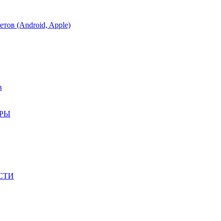
тов (Android, Apple)
в
АРЫ
СТИ