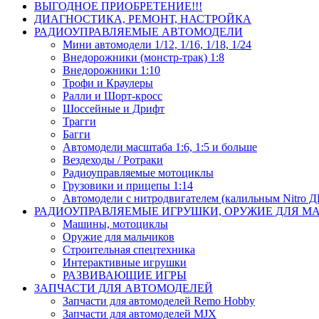
ВЫГОДНОЕ ПРИОБРЕТЕНИЕ!!!
ДИАГНОСТИКА, РЕМОНТ, НАСТРОЙКА
РАДИОУПРАВЛЯЕМЫЕ АВТОМОДЕЛИ
Мини автомодели 1/12, 1/16, 1/18, 1/24
Внедорожники (монстр-трак) 1:8
Внедорожники 1:10
Трофи и Краулеры
Ралли и Шорт-кросс
Шоссейные и Дрифт
Трагги
Багги
Автомодели масштаба 1:6, 1:5 и больше
Вездеходы / Ротраки
Радиоуправляемые мотоциклы
Грузовики и прицепы 1:14
Автомодели с нитродвигателем (калильным Nitro 
РАДИОУПРАВЛЯЕМЫЕ ИГРУШКИ, ОРУЖИЕ ДЛЯ М
Машины, мотоциклы
Оружие для мальчиков
Строительная спецтехника
Интерактивные игрушки
РАЗВИВАЮЩИЕ ИГРЫ
ЗАПЧАСТИ ДЛЯ АВТОМОДЕЛЕЙ
Запчасти для автомоделей Remo Hobby
Запчасти для автомоделей MJX