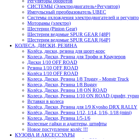
Регуляторы оборотов
СИСТЕМЫ (Электродвигатель+Регулятор)
Импульсный преобразователь UBEC
Системы охлождения электродвигателей и регулят
Моторамы (электро)
Шестерни (Pinion Gear)
Шестернм ведомые SPUR GEAR [48P]
Шестернм ведомые SPUR GEAR [64P]
КОЛЕСА, ДИСКИ, РЕЗИНА
Колёса, диски, резина для шорт-корс
Колеса, Диски, Резина для Трофи и Краулеров
Диски 1/10 OFF ROAD
Резина 1/10 OFF ROAD
Колёса 1/10 OFF ROAD
Колеса, Диски, Резина 1/8 Truggy - Monstr Truck
Колеса, Диски, Резина 1/8 Buggy
Колёса, Диски, Резина 1/8 ON ROAD
Колеса, Диски, Резина 1/10 ON ROAD (дрифт, тури
Вставки в колеса
Колёса, Диски, Резина для 1/9 Kyosho DRX RALLY
Колёса, Диски, Резина 1/12, 1/14, 1/16, 1/18 (mini)
Колеса, Диски, Резина 1/5-1/6
Колесные гайки и адаптеры, штифты
Новое поступление колёс !!!
КУЗОВА И АКСЕССУАРЫ