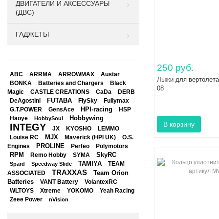
ДВИГАТЕЛИ И АКСЕССУАРЫ
(ДВС)
ГАДЖЕТЫ
250 руб.
ABC
ARRMA
ARROWMAX
Austar
Лыжи для вертолета
BONKA
Black
Batteries and Chargers
08
Magic
CASTLE CREATIONS
CaDa
DERB
DeAgostini
FUTABA
FlySky
Fullymax
HPI-racing
GensAce
HSP
G.T.POWER
Hobbywing
Haoye
HobbySoul
INTEGY
JX
KYOSHO
LEMMO
Louise RC
MJX
Maverick (HPI UK)
O.S.
PROLINE
Perfeo
Engines
Polymotors
RPM
SkyRC
Remo Hobby
SYMA
TAMIYA
Spard
Speedway Slide
TEAM
TRAXXAS
Team Orion
ASSOCIATED
Batteries
VANT Battery
VolantexRC
WLTOYS
Xtreme
YOKOMO
Yeah Racing
Zeee Power
nVision