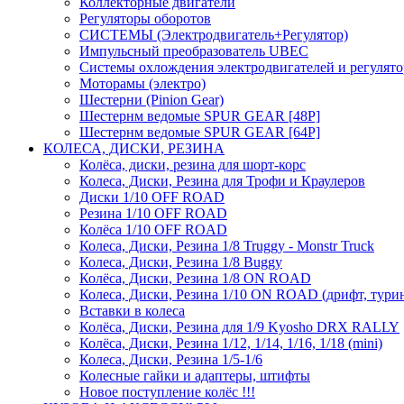
Коллекторные двигатели
Регуляторы оборотов
СИСТЕМЫ (Электродвигатель+Регулятор)
Импульсный преобразователь UBEC
Системы охлождения электродвигателей и регулят
Моторамы (электро)
Шестерни (Pinion Gear)
Шестернм ведомые SPUR GEAR [48P]
Шестернм ведомые SPUR GEAR [64P]
КОЛЕСА, ДИСКИ, РЕЗИНА
Колёса, диски, резина для шорт-корс
Колеса, Диски, Резина для Трофи и Краулеров
Диски 1/10 OFF ROAD
Резина 1/10 OFF ROAD
Колёса 1/10 OFF ROAD
Колеса, Диски, Резина 1/8 Truggy - Monstr Truck
Колеса, Диски, Резина 1/8 Buggy
Колёса, Диски, Резина 1/8 ON ROAD
Колеса, Диски, Резина 1/10 ON ROAD (дрифт, тури
Вставки в колеса
Колёса, Диски, Резина для 1/9 Kyosho DRX RALLY
Колёса, Диски, Резина 1/12, 1/14, 1/16, 1/18 (mini)
Колеса, Диски, Резина 1/5-1/6
Колесные гайки и адаптеры, штифты
Новое поступление колёс !!!