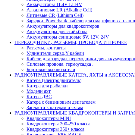
Аккмуляторы 11.4V LI-HV
Алкалиновые LR (Alkaline Cell)
Литиевые CR (Lithium Сell)
Зарядки, Powerbank, кабели для смартфонов / планше
Аккумуляторы для квадрокоптеров
Аккумуляторы для стайкбола
Аккумуляторы свинцовые 6V, 12V, 24V
ПЕРЕХОДНИКИ, РАЗЪЁМЫ, ПРОВОДА И ПРОЧЕЕ
Разъемы, контакты
Удлинители серво,Y-кабели
Кабели для зарядки, переходники для аккумуляторо
Силовые провода, термоусадка .
Бортовые выключатели
РАДИОУПРАВЛЯЕМЫЕ КАТЕРА, ЯХТЫ и АКСЕССУ
Катера (электродвигатель)
Катера для рыбалки
Модели яхт
Катера ДВС
Катера с бензиновым двигателем
Запчасти к катерам и яхтам
РАДИОУПРАВЛЯЕМЫЕ КВАДРОКОПТЕРЫ И ЗАПЧА
Квадрокоптеры MINI
Квадрокоптеры 200-250 класса
Квадрокоптеры 350+ класса
Квдрокоптеры FPV RACE