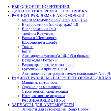
ВЫГОДНОЕ ПРИОБРЕТЕНИЕ!!!
ДИАГНОСТИКА, РЕМОНТ, НАСТРОЙКА
РАДИОУПРАВЛЯЕМЫЕ АВТОМОДЕЛИ
Мини автомодели 1/12, 1/16, 1/18, 1/24
Внедорожники (монстр-трак) 1:8
Внедорожники 1:10
Трофи и Краулеры
Ралли и Шорт-кросс
Шоссейные и Дрифт
Трагги
Багги
Автомодели масштаба 1:6, 1:5 и больше
Вездеходы / Ротраки
Радиоуправляемые мотоциклы
Грузовики и прицепы 1:14
Автомодели с нитродвигателем (калильным Nitro 
РАДИОУПРАВЛЯЕМЫЕ ИГРУШКИ, ОРУЖИЕ ДЛЯ М
Машины, мотоциклы
Оружие для мальчиков
Строительная спецтехника
Интерактивные игрушки
РАЗВИВАЮЩИЕ ИГРЫ
ЗАПЧАСТИ ДЛЯ АВТОМОДЕЛЕЙ
Запчасти для автомоделей Remo Hobby