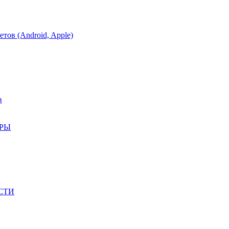
тов (Android, Apple)
в
АРЫ
СТИ