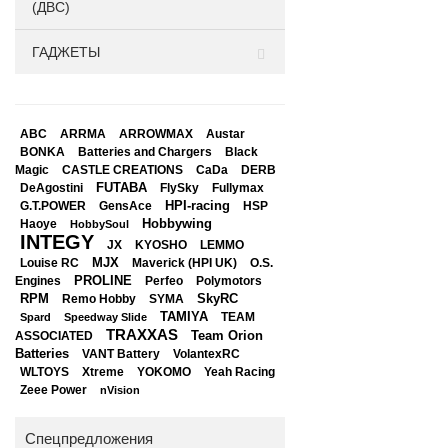
(ДВС)
ГАДЖЕТЫ
ABC
ARRMA
ARROWMAX
Austar
BONKA
Black
Batteries and Chargers
Magic
CASTLE CREATIONS
CaDa
DERB
DeAgostini
FUTABA
FlySky
Fullymax
HPI-racing
GensAce
HSP
G.T.POWER
Hobbywing
Haoye
HobbySoul
INTEGY
JX
KYOSHO
LEMMO
Louise RC
MJX
Maverick (HPI UK)
O.S.
PROLINE
Perfeo
Engines
Polymotors
RPM
SkyRC
Remo Hobby
SYMA
TAMIYA
Spard
Speedway Slide
TEAM
TRAXXAS
Team Orion
ASSOCIATED
Batteries
VANT Battery
VolantexRC
WLTOYS
Xtreme
YOKOMO
Yeah Racing
Zeee Power
nVision
Спецпредложения