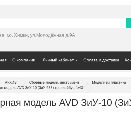
ва, г.о. Химки, ул.Молодёжная д.9А
ная
О компании
Личный кабинет
Оплата и доставка
Ко
АРХИВ
Сборные модели, инструмент
Модели из пластика
я модель AVD ЗиУ-10 (ЗиУ-683) троллейбус, 1/43
рная модель AVD ЗиУ-10 (ЗиУ