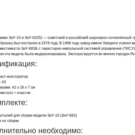
также ЗиУ-10 и ЗиУ-6205) — советский и российский шарнирно-сочленённый 
бразец был построен в 1978 году. В 1986 году завод имени Урицкого освоил
местимости ЗиУ-683Б с тиристорно-импульсной системой управления (ТИСУ)
м эта модель была модернизирована. Эксплуатируется во многих городах Ро
ификация:
лист-конструктор
1:43
ковки: 42 x 26 x 7 см
 металл + пластик
мплекте:
деталей для сборки модели ЗиУ-10 (ЗиУ-683)
я по сборке
лнительно необходимо: