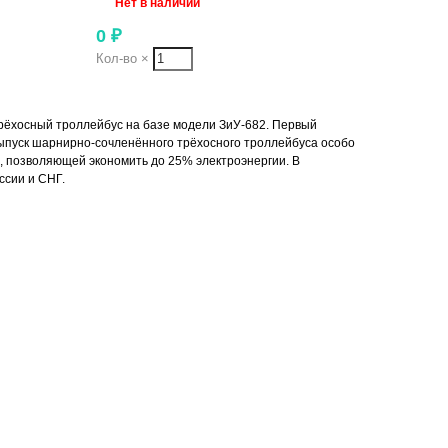
Нет в наличии
0
₽
Кол-во
×
трёхосный троллейбус на базе модели ЗиУ-682. Первый
 выпуск шарнирно-сочленённого трёхосного троллейбуса особо
, позволяющей экономить до 25% электроэнергии. В
ссии и СНГ.