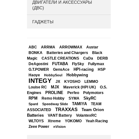
ДВИГАТЕЛИ И АКСЕССУАРЫ
(ДВС)
ГАДЖЕТЫ
ABC
ARRMA
ARROWMAX
Austar
BONKA
Black
Batteries and Chargers
Magic
CASTLE CREATIONS
CaDa
DERB
DeAgostini
FUTABA
FlySky
Fullymax
HPI-racing
GensAce
HSP
G.T.POWER
Hobbywing
Haoye
HobbySoul
INTEGY
JX
KYOSHO
LEMMO
Louise RC
MJX
Maverick (HPI UK)
O.S.
PROLINE
Perfeo
Engines
Polymotors
RPM
SkyRC
Remo Hobby
SYMA
TAMIYA
Spard
Speedway Slide
TEAM
TRAXXAS
Team Orion
ASSOCIATED
Batteries
VANT Battery
VolantexRC
WLTOYS
Xtreme
YOKOMO
Yeah Racing
Zeee Power
nVision