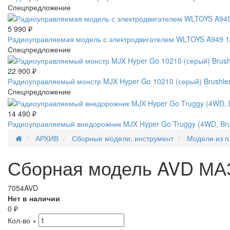
Спецпредложение
5 990
₽
Радиоуправляемая модель с электродвигателем WLTOYS A949 1/1
Спецпредложение
22 900
₽
Радиоуправляемый монстр MJX Hyper Go 10210 (серый) Brushles
Спецпредложение
14 490
₽
Радиоуправляемый внедорожник MJX Hyper Go Truggy (4WD, Brus
АРХИВ
Сборные модели, инструмент
Модели из п
Сборная модель AVD МАЗ
7054AVD
Нет в наличии
0
₽
Кол-во
×