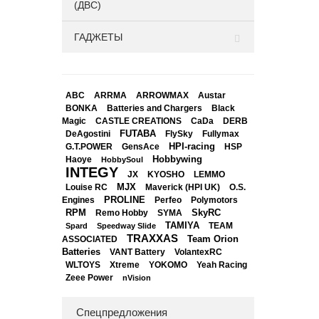
(ДВС)
ГАДЖЕТЫ
ABC
ARRMA
ARROWMAX
Austar
BONKA
Black
Batteries and Chargers
Magic
CASTLE CREATIONS
CaDa
DERB
DeAgostini
FUTABA
FlySky
Fullymax
HPI-racing
GensAce
HSP
G.T.POWER
Hobbywing
Haoye
HobbySoul
INTEGY
JX
KYOSHO
LEMMO
Louise RC
MJX
Maverick (HPI UK)
O.S.
PROLINE
Perfeo
Engines
Polymotors
RPM
SkyRC
Remo Hobby
SYMA
TAMIYA
Spard
Speedway Slide
TEAM
TRAXXAS
Team Orion
ASSOCIATED
Batteries
VANT Battery
VolantexRC
WLTOYS
Xtreme
YOKOMO
Yeah Racing
Zeee Power
nVision
Спецпредложения