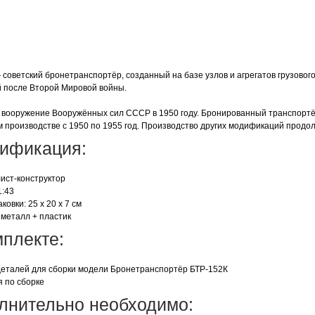
 советский бронетранспортёр, созданный на базе узлов и агрегатов грузово
 после Второй Мировой войны.
 вооружение Вооружённых сил СССР в 1950 году. Бронированный транспортё
м производстве с 1950 по 1955 год. Производство других модификаций продол
ификация:
лист-конструктор
1:43
ковки: 25 x 20 x 7 см
 металл + пластик
мплекте:
деталей для сборки модели Бронетранспортёр БТР-152К
я по сборке
лнительно необходимо: