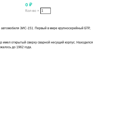
0
₽
Кол-во
×
го автомобиля ЗИС-151. Первый в мире крупносерийный БТР,
р имел открытый сверху сварной несущий корпус. Находился
жалось до 1962 года.