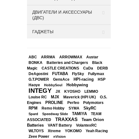
ДВИГАТЕЛИ И АКСЕССУАРЫ
(ДВС)
ГАДЖЕТЫ
ABC
ARRMA
ARROWMAX
Austar
BONKA
Black
Batteries and Chargers
Magic
CASTLE CREATIONS
CaDa
DERB
DeAgostini
FUTABA
FlySky
Fullymax
HPI-racing
GensAce
HSP
G.T.POWER
Hobbywing
Haoye
HobbySoul
INTEGY
JX
KYOSHO
LEMMO
Louise RC
MJX
Maverick (HPI UK)
O.S.
PROLINE
Perfeo
Engines
Polymotors
RPM
SkyRC
Remo Hobby
SYMA
TAMIYA
Spard
Speedway Slide
TEAM
TRAXXAS
Team Orion
ASSOCIATED
Batteries
VANT Battery
VolantexRC
WLTOYS
Xtreme
YOKOMO
Yeah Racing
Zeee Power
nVision