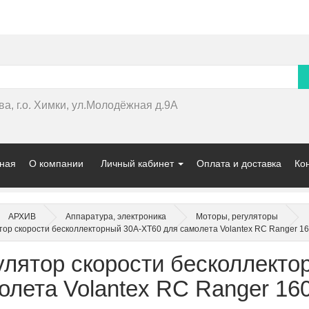
ва, г.о. Химки, ул.Молодёжная д.9А
ная
О компании
Личный кабинет
Оплата и доставка
Ко
АРХИВ
Аппаратура, электроника
Моторы, регуляторы
тор скорости бесколлекторный 30A-XT60 для самолета Volantex RC Ranger 1
улятор скорости бесколлекто
олета Volantex RC Ranger 16