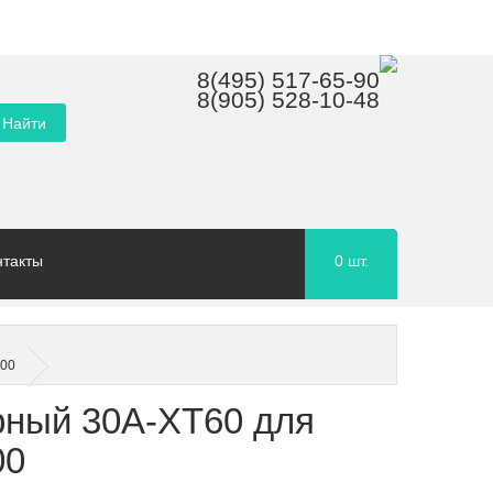
8(495) 517-65-90
8(905) 528-10-48
нтакты
0
шт.
600
рный 30A-XT60 для
00