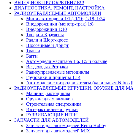
ВЫГОДНОЕ ПРИОБРЕТЕНИЕ!!!
ДИАГНОСТИКА, РЕМОНТ, НАСТРОЙКА
РАДИОУПРАВЛЯЕМЫЕ АВТОМОДЕЛИ
Мини автомодели 1/12, 1/16, 1/18, 1/24
Внедорожники (монстр-трак) 1:8
Внедорожники 1:10
Трофи и Краулеры
Ралли и Шорт-кросс
Шоссейные и Дрифт
Трагги
Багги
Автомодели масштаба 1:6, 1:5 и больше
Вездеходы / Ротраки
Радиоуправляемые мотоциклы
Грузовики и прицепы 1:14
Автомодели с нитродвигателем (калильным Nitro 
РАДИОУПРАВЛЯЕМЫЕ ИГРУШКИ, ОРУЖИЕ ДЛЯ М
Машины, мотоциклы
Оружие для мальчиков
Строительная спецтехника
Интерактивные игрушки
РАЗВИВАЮЩИЕ ИГРЫ
ЗАПЧАСТИ ДЛЯ АВТОМОДЕЛЕЙ
Запчасти для автомоделей Remo Hobby
Запчасти для автомоделей MJX