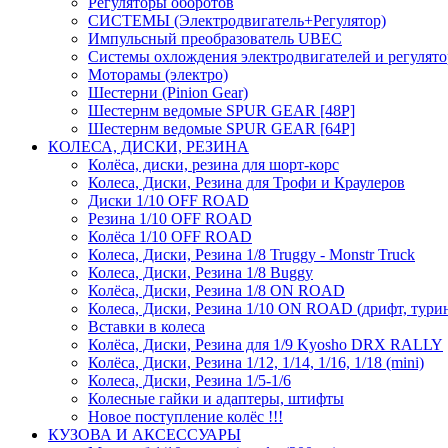
Регуляторы оборотов
СИСТЕМЫ (Электродвигатель+Регулятор)
Импульсный преобразователь UBEC
Системы охлождения электродвигателей и регулят
Моторамы (электро)
Шестерни (Pinion Gear)
Шестернм ведомые SPUR GEAR [48P]
Шестернм ведомые SPUR GEAR [64P]
КОЛЕСА, ДИСКИ, РЕЗИНА
Колёса, диски, резина для шорт-корс
Колеса, Диски, Резина для Трофи и Краулеров
Диски 1/10 OFF ROAD
Резина 1/10 OFF ROAD
Колёса 1/10 OFF ROAD
Колеса, Диски, Резина 1/8 Truggy - Monstr Truck
Колеса, Диски, Резина 1/8 Buggy
Колёса, Диски, Резина 1/8 ON ROAD
Колеса, Диски, Резина 1/10 ON ROAD (дрифт, тури
Вставки в колеса
Колёса, Диски, Резина для 1/9 Kyosho DRX RALLY
Колёса, Диски, Резина 1/12, 1/14, 1/16, 1/18 (mini)
Колеса, Диски, Резина 1/5-1/6
Колесные гайки и адаптеры, штифты
Новое поступление колёс !!!
КУЗОВА И АКСЕССУАРЫ