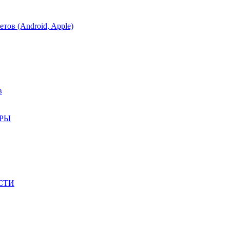
тов (Android, Apple)
в
АРЫ
СТИ