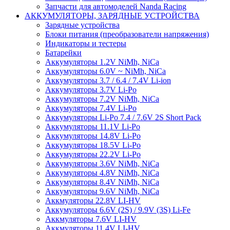
Запчасти для автомоделей Nanda Racing
АККУМУЛЯТОРЫ, ЗАРЯДНЫЕ УСТРОЙСТВА
Зарядные устройства
Блоки питания (преобразователи напряжения)
Индикаторы и тестеры
Батарейки
Аккумуляторы 1.2V NiMh, NiCa
Аккумуляторы 6.0V ~ NiMh, NiCa
Аккумуляторы 3.7 / 6.4 / 7.4V Li-ion
Аккумуляторы 3.7V Li-Po
Аккумуляторы 7.2V NiMh, NiCa
Аккумуляторы 7.4V Li-Po
Аккумуляторы Li-Po 7.4 / 7.6V 2S Short Pack
Аккумуляторы 11.1V Li-Po
Аккумуляторы 14.8V Li-Po
Аккумуляторы 18.5V Li-Po
Аккумуляторы 22.2V Li-Po
Аккумуляторы 3.6V NiMh, NiCa
Аккумуляторы 4.8V NiMh, NiCa
Аккумуляторы 8.4V NiMh, NiCa
Аккумуляторы 9.6V NiMh, NiCa
Аккмуляторы 22.8V LI-HV
Аккумуляторы 6.6V (2S) / 9.9V (3S) Li-Fe
Аккмуляторы 7.6V LI-HV
Аккмуляторы 11.4V LI-HV