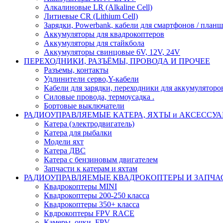
Алкалиновые LR (Alkaline Cell)
Литиевые CR (Lithium Сell)
Зарядки, Powerbank, кабели для смартфонов / планше
Аккумуляторы для квадрокоптеров
Аккумуляторы для стайкбола
Аккумуляторы свинцовые 6V, 12V, 24V
ПЕРЕХОДНИКИ, РАЗЪЁМЫ, ПРОВОДА И ПРОЧЕЕ
Разъемы, контакты
Удлинители серво,Y-кабели
Кабели для зарядки, переходники для аккумуляторо
Силовые провода, термоусадка .
Бортовые выключатели
РАДИОУПРАВЛЯЕМЫЕ КАТЕРА, ЯХТЫ и АКСЕССУ
Катера (электродвигатель)
Катера для рыбалки
Модели яхт
Катера ДВС
Катера с бензиновым двигателем
Запчасти к катерам и яхтам
РАДИОУПРАВЛЯЕМЫЕ КВАДРОКОПТЕРЫ И ЗАПЧА
Квадрокоптеры MINI
Квадрокоптеры 200-250 класса
Квадрокоптеры 350+ класса
Квдрокоптеры FPV RACE
Камеры, очки, FPV