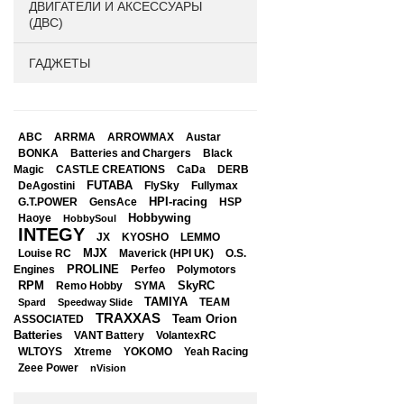
ДВИГАТЕЛИ И АКСЕССУАРЫ
(ДВС)
ГАДЖЕТЫ
ABC
ARRMA
ARROWMAX
Austar
BONKA
Black
Batteries and Chargers
Magic
CASTLE CREATIONS
CaDa
DERB
DeAgostini
FUTABA
FlySky
Fullymax
HPI-racing
GensAce
HSP
G.T.POWER
Hobbywing
Haoye
HobbySoul
INTEGY
JX
KYOSHO
LEMMO
Louise RC
MJX
Maverick (HPI UK)
O.S.
PROLINE
Perfeo
Engines
Polymotors
RPM
SkyRC
Remo Hobby
SYMA
TAMIYA
Spard
Speedway Slide
TEAM
TRAXXAS
Team Orion
ASSOCIATED
Batteries
VANT Battery
VolantexRC
WLTOYS
Xtreme
YOKOMO
Yeah Racing
Zeee Power
nVision