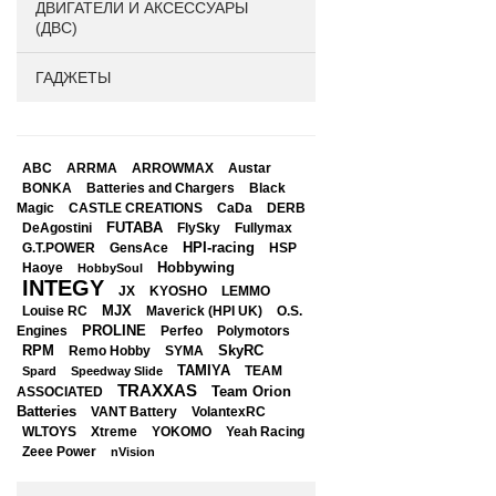
ДВИГАТЕЛИ И АКСЕССУАРЫ
(ДВС)
ГАДЖЕТЫ
ABC
ARRMA
ARROWMAX
Austar
BONKA
Black
Batteries and Chargers
Magic
CASTLE CREATIONS
CaDa
DERB
DeAgostini
FUTABA
FlySky
Fullymax
HPI-racing
GensAce
HSP
G.T.POWER
Hobbywing
Haoye
HobbySoul
INTEGY
JX
KYOSHO
LEMMO
Louise RC
MJX
Maverick (HPI UK)
O.S.
PROLINE
Perfeo
Engines
Polymotors
RPM
SkyRC
Remo Hobby
SYMA
TAMIYA
Spard
Speedway Slide
TEAM
TRAXXAS
Team Orion
ASSOCIATED
Batteries
VANT Battery
VolantexRC
WLTOYS
Xtreme
YOKOMO
Yeah Racing
Zeee Power
nVision