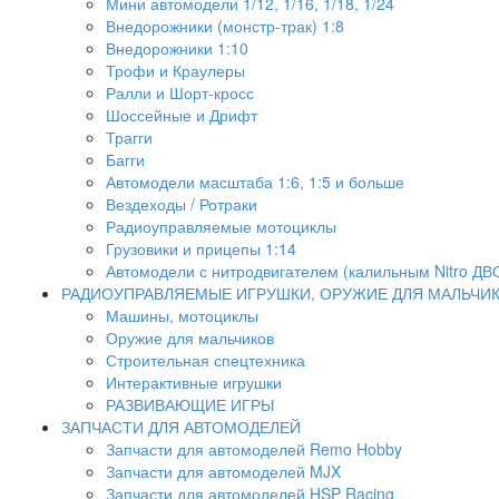
Мини автомодели 1/12, 1/16, 1/18, 1/24
Внедорожники (монстр-трак) 1:8
Внедорожники 1:10
Трофи и Краулеры
Ралли и Шорт-кросс
Шоссейные и Дрифт
Трагги
Багги
Автомодели масштаба 1:6, 1:5 и больше
Вездеходы / Ротраки
Радиоуправляемые мотоциклы
Грузовики и прицепы 1:14
Автомодели с нитродвигателем (калильным Nitro ДВ
РАДИОУПРАВЛЯЕМЫЕ ИГРУШКИ, ОРУЖИЕ ДЛЯ МАЛЬЧИ
Машины, мотоциклы
Оружие для мальчиков
Строительная спецтехника
Интерактивные игрушки
РАЗВИВАЮЩИЕ ИГРЫ
ЗАПЧАСТИ ДЛЯ АВТОМОДЕЛЕЙ
Запчасти для автомоделей Remo Hobby
Запчасти для автомоделей MJX
Запчасти для автомоделей HSP Racing