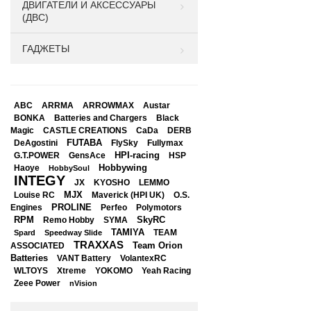
ДВИГАТЕЛИ И АКСЕССУАРЫ
(ДВС)
ГАДЖЕТЫ
ABC
ARRMA
ARROWMAX
Austar
BONKA
Black
Batteries and Chargers
Magic
CASTLE CREATIONS
CaDa
DERB
DeAgostini
FUTABA
FlySky
Fullymax
HPI-racing
GensAce
HSP
G.T.POWER
Hobbywing
Haoye
HobbySoul
INTEGY
JX
KYOSHO
LEMMO
Louise RC
MJX
Maverick (HPI UK)
O.S.
PROLINE
Perfeo
Engines
Polymotors
RPM
SkyRC
Remo Hobby
SYMA
TAMIYA
Spard
Speedway Slide
TEAM
TRAXXAS
Team Orion
ASSOCIATED
Batteries
VANT Battery
VolantexRC
WLTOYS
Xtreme
YOKOMO
Yeah Racing
Zeee Power
nVision