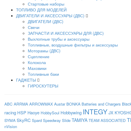
Стартовые наборы
ТОПЛИВО ДЛЯ МОДЕЛЕЙ
ДВИГАТЕЛИ И АКСЕССУАРЫ (ДВС)
ДВИГАТЕЛИ (ДВС)
Свечи
ЗАПЧАСТИ И АКСЕССУАРЫ ДЛЯ (ДВС)
Выхлопные трубы и аксессуары
Топливные, воздушные фильтры и аксессуары
Моторамы (ДВС)
Сцепление
Колокола
Маховики
Топливные баки
ГАДЖЕТЫ
ГИРОСКУТЕРЫ
BONKA
Blac
ABC
ARRMA
ARROWMAX
Austar
Batteries and Chargers
INTEGY
racing
HSP
Haoye
Hobbywing
JX
KYOSH
HobbySoul
T
SkyRC
TAMIYA
SYMA
Spard
Speedway Slide
TEAM ASSOCIATED
nVision