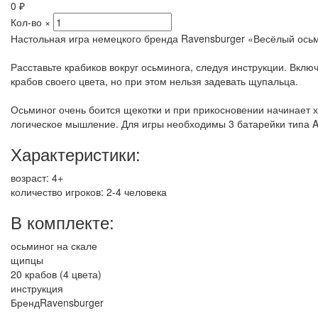
0
₽
Кол-во
×
Настольная игра немецкого бренда Ravensburger «Весёлый осьм
Расставьте крабиков вокруг осьминога, следуя инструкции. Вкл
крабов своего цвета, но при этом нельзя задевать щупальца.
Осьминог очень боится щекотки и при прикосновении начинает хо
логическое мышление. Для игры необходимы 3 батарейки типа AA
Характеристики:
возраст: 4+
количество игроков: 2-4 человека
В комплекте:
осьминог на скале
щипцы
20 крабов (4 цвета)
инструкция
Бренд
Ravensburger