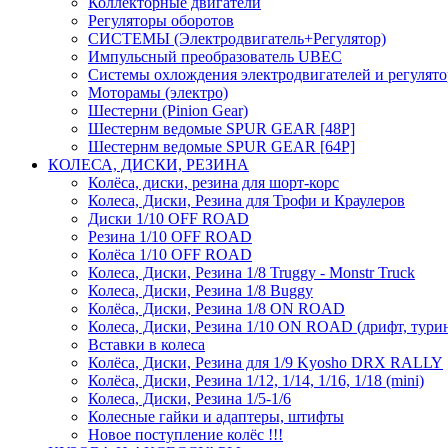
Коллекторные двигатели
Регуляторы оборотов
СИСТЕМЫ (Электродвигатель+Регулятор)
Импульсный преобразователь UBEC
Системы охлождения электродвигателей и регулят
Моторамы (электро)
Шестерни (Pinion Gear)
Шестернм ведомые SPUR GEAR [48P]
Шестернм ведомые SPUR GEAR [64P]
КОЛЕСА, ДИСКИ, РЕЗИНА
Колёса, диски, резина для шорт-корс
Колеса, Диски, Резина для Трофи и Краулеров
Диски 1/10 OFF ROAD
Резина 1/10 OFF ROAD
Колёса 1/10 OFF ROAD
Колеса, Диски, Резина 1/8 Truggy - Monstr Truck
Колеса, Диски, Резина 1/8 Buggy
Колёса, Диски, Резина 1/8 ON ROAD
Колеса, Диски, Резина 1/10 ON ROAD (дрифт, тури
Вставки в колеса
Колёса, Диски, Резина для 1/9 Kyosho DRX RALLY
Колёса, Диски, Резина 1/12, 1/14, 1/16, 1/18 (mini)
Колеса, Диски, Резина 1/5-1/6
Колесные гайки и адаптеры, штифты
Новое поступление колёс !!!