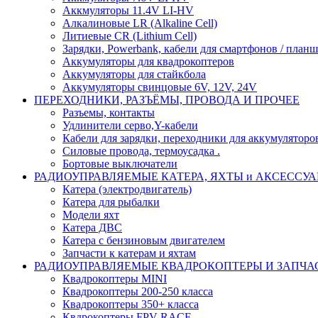
Аккмуляторы 11.4V LI-HV
Алкалиновые LR (Alkaline Cell)
Литиевые CR (Lithium Сell)
Зарядки, Powerbank, кабели для смартфонов / планше
Аккумуляторы для квадрокоптеров
Аккумуляторы для стайкбола
Аккумуляторы свинцовые 6V, 12V, 24V
ПЕРЕХОДНИКИ, РАЗЪЁМЫ, ПРОВОДА И ПРОЧЕЕ
Разъемы, контакты
Удлинители серво,Y-кабели
Кабели для зарядки, переходники для аккумуляторо
Силовые провода, термоусадка .
Бортовые выключатели
РАДИОУПРАВЛЯЕМЫЕ КАТЕРА, ЯХТЫ и АКСЕССУ
Катера (электродвигатель)
Катера для рыбалки
Модели яхт
Катера ДВС
Катера с бензиновым двигателем
Запчасти к катерам и яхтам
РАДИОУПРАВЛЯЕМЫЕ КВАДРОКОПТЕРЫ И ЗАПЧА
Квадрокоптеры MINI
Квадрокоптеры 200-250 класса
Квадрокоптеры 350+ класса
Квдрокоптеры FPV RACE