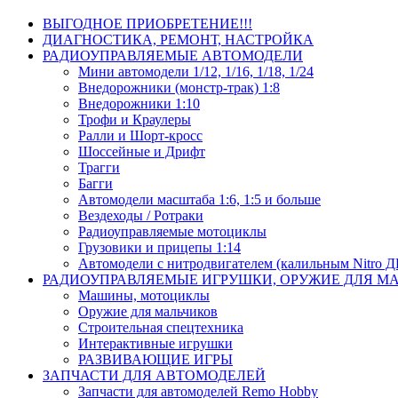
ВЫГОДНОЕ ПРИОБРЕТЕНИЕ!!!
ДИАГНОСТИКА, РЕМОНТ, НАСТРОЙКА
РАДИОУПРАВЛЯЕМЫЕ АВТОМОДЕЛИ
Мини автомодели 1/12, 1/16, 1/18, 1/24
Внедорожники (монстр-трак) 1:8
Внедорожники 1:10
Трофи и Краулеры
Ралли и Шорт-кросс
Шоссейные и Дрифт
Трагги
Багги
Автомодели масштаба 1:6, 1:5 и больше
Вездеходы / Ротраки
Радиоуправляемые мотоциклы
Грузовики и прицепы 1:14
Автомодели с нитродвигателем (калильным Nitro 
РАДИОУПРАВЛЯЕМЫЕ ИГРУШКИ, ОРУЖИЕ ДЛЯ М
Машины, мотоциклы
Оружие для мальчиков
Строительная спецтехника
Интерактивные игрушки
РАЗВИВАЮЩИЕ ИГРЫ
ЗАПЧАСТИ ДЛЯ АВТОМОДЕЛЕЙ
Запчасти для автомоделей Remo Hobby