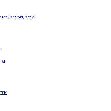
тов (Android, Apple)
в
АРЫ
СТИ