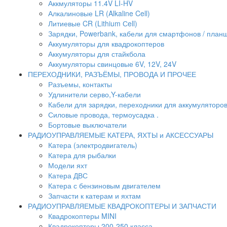
Аккмуляторы 11.4V LI-HV
Алкалиновые LR (Alkaline Cell)
Литиевые CR (Lithium Сell)
Зарядки, Powerbank, кабели для смартфонов / планше
Аккумуляторы для квадрокоптеров
Аккумуляторы для стайкбола
Аккумуляторы свинцовые 6V, 12V, 24V
ПЕРЕХОДНИКИ, РАЗЪЁМЫ, ПРОВОДА И ПРОЧЕЕ
Разъемы, контакты
Удлинители серво,Y-кабели
Кабели для зарядки, переходники для аккумуляторо
Силовые провода, термоусадка .
Бортовые выключатели
РАДИОУПРАВЛЯЕМЫЕ КАТЕРА, ЯХТЫ и АКСЕССУАРЫ
Катера (электродвигатель)
Катера для рыбалки
Модели яхт
Катера ДВС
Катера с бензиновым двигателем
Запчасти к катерам и яхтам
РАДИОУПРАВЛЯЕМЫЕ КВАДРОКОПТЕРЫ И ЗАПЧАСТИ
Квадрокоптеры MINI
Квадрокоптеры 200-250 класса