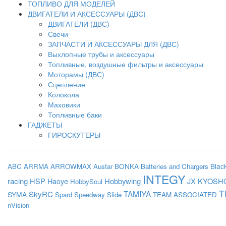
ТОПЛИВО ДЛЯ МОДЕЛЕЙ
ДВИГАТЕЛИ И АКСЕССУАРЫ (ДВС)
ДВИГАТЕЛИ (ДВС)
Свечи
ЗАПЧАСТИ И АКСЕССУАРЫ ДЛЯ (ДВС)
Выхлопные трубы и аксессуары
Топливные, воздушные фильтры и аксессуары
Моторамы (ДВС)
Сцепление
Колокола
Маховики
Топливные баки
ГАДЖЕТЫ
ГИРОСКУТЕРЫ
BONKA
Blac
ABC
ARRMA
ARROWMAX
Austar
Batteries and Chargers
INTEGY
racing
HSP
Haoye
Hobbywing
JX
KYOSH
HobbySoul
T
SkyRC
TAMIYA
SYMA
Spard
Speedway Slide
TEAM ASSOCIATED
nVision