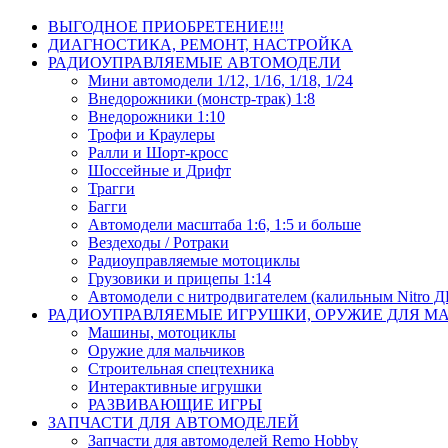
ВЫГОДНОЕ ПРИОБРЕТЕНИЕ!!!
ДИАГНОСТИКА, РЕМОНТ, НАСТРОЙКА
РАДИОУПРАВЛЯЕМЫЕ АВТОМОДЕЛИ
Мини автомодели 1/12, 1/16, 1/18, 1/24
Внедорожники (монстр-трак) 1:8
Внедорожники 1:10
Трофи и Краулеры
Ралли и Шорт-кросс
Шоссейные и Дрифт
Трагги
Багги
Автомодели масштаба 1:6, 1:5 и больше
Вездеходы / Ротраки
Радиоуправляемые мотоциклы
Грузовики и прицепы 1:14
Автомодели с нитродвигателем (калильным Nitro 
РАДИОУПРАВЛЯЕМЫЕ ИГРУШКИ, ОРУЖИЕ ДЛЯ М
Машины, мотоциклы
Оружие для мальчиков
Строительная спецтехника
Интерактивные игрушки
РАЗВИВАЮЩИЕ ИГРЫ
ЗАПЧАСТИ ДЛЯ АВТОМОДЕЛЕЙ
Запчасти для автомоделей Remo Hobby