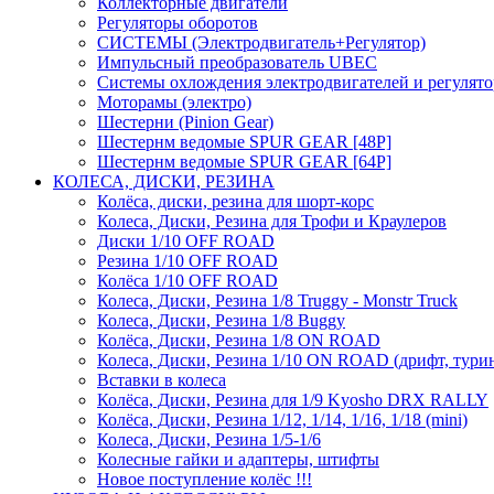
Коллекторные двигатели
Регуляторы оборотов
СИСТЕМЫ (Электродвигатель+Регулятор)
Импульсный преобразователь UBEC
Системы охлождения электродвигателей и регулят
Моторамы (электро)
Шестерни (Pinion Gear)
Шестернм ведомые SPUR GEAR [48P]
Шестернм ведомые SPUR GEAR [64P]
КОЛЕСА, ДИСКИ, РЕЗИНА
Колёса, диски, резина для шорт-корс
Колеса, Диски, Резина для Трофи и Краулеров
Диски 1/10 OFF ROAD
Резина 1/10 OFF ROAD
Колёса 1/10 OFF ROAD
Колеса, Диски, Резина 1/8 Truggy - Monstr Truck
Колеса, Диски, Резина 1/8 Buggy
Колёса, Диски, Резина 1/8 ON ROAD
Колеса, Диски, Резина 1/10 ON ROAD (дрифт, тури
Вставки в колеса
Колёса, Диски, Резина для 1/9 Kyosho DRX RALLY
Колёса, Диски, Резина 1/12, 1/14, 1/16, 1/18 (mini)
Колеса, Диски, Резина 1/5-1/6
Колесные гайки и адаптеры, штифты
Новое поступление колёс !!!