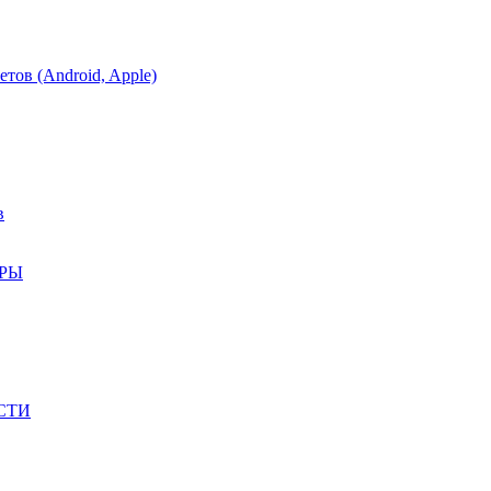
тов (Android, Apple)
в
АРЫ
СТИ