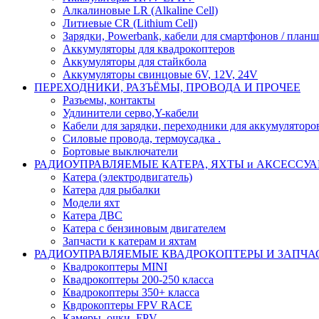
Алкалиновые LR (Alkaline Cell)
Литиевые CR (Lithium Сell)
Зарядки, Powerbank, кабели для смартфонов / планше
Аккумуляторы для квадрокоптеров
Аккумуляторы для стайкбола
Аккумуляторы свинцовые 6V, 12V, 24V
ПЕРЕХОДНИКИ, РАЗЪЁМЫ, ПРОВОДА И ПРОЧЕЕ
Разъемы, контакты
Удлинители серво,Y-кабели
Кабели для зарядки, переходники для аккумуляторо
Силовые провода, термоусадка .
Бортовые выключатели
РАДИОУПРАВЛЯЕМЫЕ КАТЕРА, ЯХТЫ и АКСЕССУ
Катера (электродвигатель)
Катера для рыбалки
Модели яхт
Катера ДВС
Катера с бензиновым двигателем
Запчасти к катерам и яхтам
РАДИОУПРАВЛЯЕМЫЕ КВАДРОКОПТЕРЫ И ЗАПЧА
Квадрокоптеры MINI
Квадрокоптеры 200-250 класса
Квадрокоптеры 350+ класса
Квдрокоптеры FPV RACE
Камеры, очки, FPV