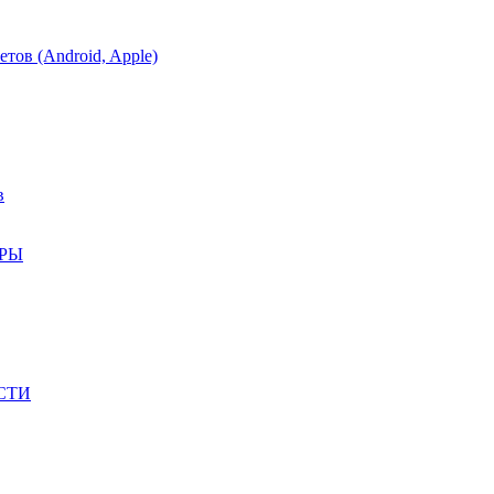
тов (Android, Apple)
в
АРЫ
СТИ