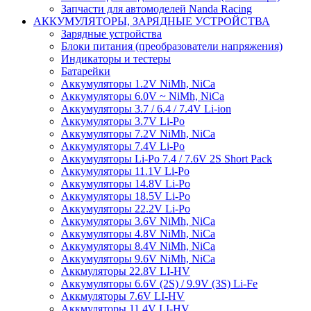
Запчасти для автомоделей Nanda Racing
АККУМУЛЯТОРЫ, ЗАРЯДНЫЕ УСТРОЙСТВА
Зарядные устройства
Блоки питания (преобразователи напряжения)
Индикаторы и тестеры
Батарейки
Аккумуляторы 1.2V NiMh, NiCa
Аккумуляторы 6.0V ~ NiMh, NiCa
Аккумуляторы 3.7 / 6.4 / 7.4V Li-ion
Аккумуляторы 3.7V Li-Po
Аккумуляторы 7.2V NiMh, NiCa
Аккумуляторы 7.4V Li-Po
Аккумуляторы Li-Po 7.4 / 7.6V 2S Short Pack
Аккумуляторы 11.1V Li-Po
Аккумуляторы 14.8V Li-Po
Аккумуляторы 18.5V Li-Po
Аккумуляторы 22.2V Li-Po
Аккумуляторы 3.6V NiMh, NiCa
Аккумуляторы 4.8V NiMh, NiCa
Аккумуляторы 8.4V NiMh, NiCa
Аккумуляторы 9.6V NiMh, NiCa
Аккмуляторы 22.8V LI-HV
Аккумуляторы 6.6V (2S) / 9.9V (3S) Li-Fe
Аккмуляторы 7.6V LI-HV
Аккмуляторы 11.4V LI-HV