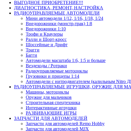
ВЫГОДНОЕ ПРИОБРЕТЕНИЕ!!!
ДИАГНОСТИКА, РЕМОНТ, НАСТРОЙКА
РАДИОУПРАВЛЯЕМЫЕ АВТОМОДЕЛИ
Мини автомодели 1/12, 1/16, 1/18, 1/24
Внедорожники (монстр-трак) 1:8
Внедорожники 1:10
Трофи и Краулеры
Ралли и Шорт-кросс
Шоссейные и Дрифт
Трагги
Багги
Автомодели масштаба 1:6, 1:5 и больше
Вездеходы / Ротраки
Радиоуправляемые мотоциклы
Грузовики и прицепы 1:14
Автомодели с нитродвигателем (калильным Nitro 
РАДИОУПРАВЛЯЕМЫЕ ИГРУШКИ, ОРУЖИЕ ДЛЯ М
Машины, мотоциклы
Оружие для мальчиков
Строительная спецтехника
Интерактивные игрушки
РАЗВИВАЮЩИЕ ИГРЫ
ЗАПЧАСТИ ДЛЯ АВТОМОДЕЛЕЙ
Запчасти для автомоделей Remo Hobby
Запчасти для автомоделей MJX