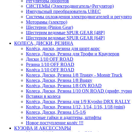
Регуляторы оборотов
СИСТЕМЫ (Электродвигатель+Регулятор)
Импульсный преобразователь UBEC
Системы охлождения электродвигателей и регулят
Моторамы (электро)
Шестерни (Pinion Gear)
Шестернм ведомые SPUR GEAR [48P]
Шестернм ведомые SPUR GEAR [64P]
КОЛЕСА, ДИСКИ, РЕЗИНА
Колёса, диски, резина для шорт-корс
Колеса, Диски, Резина для Трофи и Краулеров
Диски 1/10 OFF ROAD
Резина 1/10 OFF ROAD
Колёса 1/10 OFF ROAD
Колеса, Диски, Резина 1/8 Truggy - Monstr Truck
Колеса, Диски, Резина 1/8 Buggy
Колёса, Диски, Резина 1/8 ON ROAD
Колеса, Диски, Резина 1/10 ON ROAD (дрифт, тури
Вставки в колеса
Колёса, Диски, Резина для 1/9 Kyosho DRX RALLY
Колёса, Диски, Резина 1/12, 1/14, 1/16, 1/18 (mini)
Колеса, Диски, Резина 1/5-1/6
Колесные гайки и адаптеры, штифты
Новое поступление колёс !!!
КУЗОВА И АКСЕССУАРЫ