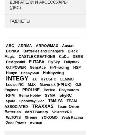
ДВИГАТЕЛИ И АКСЕССУАРЫ
(ДВС)
ГАДЖЕТЫ
ABC
ARRMA
ARROWMAX
Austar
BONKA
Black
Batteries and Chargers
Magic
CASTLE CREATIONS
CaDa
DERB
DeAgostini
FUTABA
FlySky
Fullymax
HPI-racing
GensAce
HSP
G.T.POWER
Hobbywing
Haoye
HobbySoul
INTEGY
JX
KYOSHO
LEMMO
Louise RC
MJX
Maverick (HPI UK)
O.S.
PROLINE
Perfeo
Engines
Polymotors
RPM
SkyRC
Remo Hobby
SYMA
TAMIYA
Spard
Speedway Slide
TEAM
TRAXXAS
Team Orion
ASSOCIATED
Batteries
VANT Battery
VolantexRC
WLTOYS
Xtreme
YOKOMO
Yeah Racing
Zeee Power
nVision