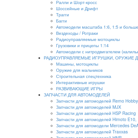
Ралли и Шорт-кросс
Шоссейные и Дрифт
Трагги
Багги
Автомодели масштаба 1:6, 1:5 и больш
Вездеходы / Ротраки
Радиоуправляемые мотоциклы
Грузовики и прицепы 1:14
Автомодели с нитродвигателем (калиль
РАДИОУПРАВЛЯЕМЫЕ ИГРУШКИ, ОРУЖИЕ Д
Машины, мотоциклы
Оружие для мальчиков
Строительная спецтехника
Интерактивные игрушки
РАЗВИВАЮЩИЕ ИГРЫ
ЗАПЧАСТИ ДЛЯ АВТОМОДЕЛЕЙ
Запчасти для автомоделей Remo Hobby
Запчасти для автомоделей MJX
Запчасти для автомоделей HSP Racing
Запчасти для автомоделей Himoto E10, E
Запчасти для автомодели Mercedes DeA
Запчасти для автомоделей Traxxas
Запчасти для автомоделей HNR