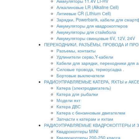
Аккмуляторы 11.4V LI-HV
Алкалиновые LR (Alkaline Cell)
Литиевые CR (Lithium Сell)
Зарядки, Powerbank, кабели для смартф
Аккумуляторы для квадрокоптеров
Аккумуляторы для стайкбола
Аккумуляторы свинцовые 6V, 12V, 24V
ПЕРЕХОДНИКИ, РАЗЪЁМЫ, ПРОВОДА И ПРО
Разъемы, контакты
Удлинители серво,Y-кабели
Кабели для зарядки, переходники для 
Силовые провода, термоусадка .
Бортовые выключатели
РАДИОУПРАВЛЯЕМЫЕ КАТЕРА, ЯХТЫ и АКС
Катера (электродвигатель)
Катера для рыбалки
Модели яхт
Катера ДВС
Катера с бензиновым двигателем
Запчасти к катерам и яхтам
РАДИОУПРАВЛЯЕМЫЕ КВАДРОКОПТЕРЫ И 
Квадрокоптеры MINI
Квадрокоптеры 200-250 класса