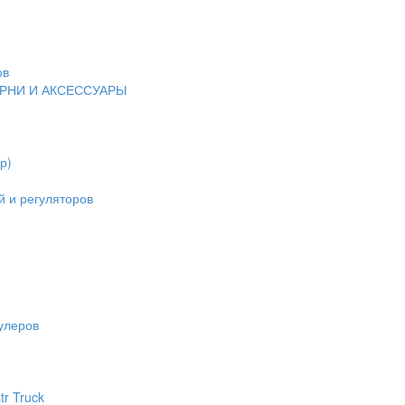
ов
ЕРНИ И АКСЕССУАРЫ
р)
 и регуляторов
улеров
tr Truck