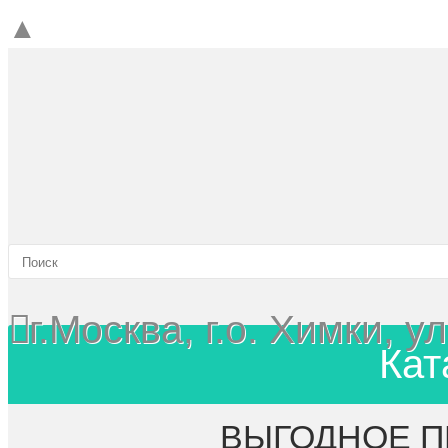
▲
г.Москва, г.о. Химки, 
Кат
Главная
ВЫГОДНОЕ П