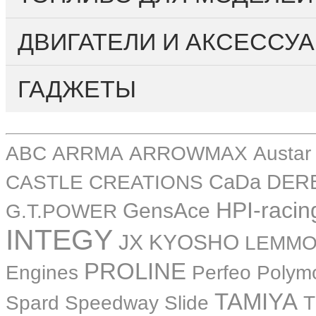
ДВИГАТЕЛИ И АКСЕССУА
ГАДЖЕТЫ
ABC
ARRMA
ARROWMAX
Austar
CASTLE CREATIONS
CaDa
DER
HPI-racin
GensAce
G.T.POWER
INTEGY
JX
KYOSHO
LEMM
PROLINE
Perfeo
Engines
Polym
TAMIYA
Spard
Speedway Slide
T