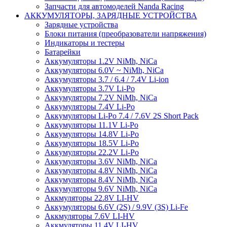
Запчасти для автомоделей Nanda Racing
АККУМУЛЯТОРЫ, ЗАРЯДНЫЕ УСТРОЙСТВА
Зарядные устройства
Блоки питания (преобразователи напряжения)
Индикаторы и тестеры
Батарейки
Аккумуляторы 1.2V NiMh, NiCa
Аккумуляторы 6.0V ~ NiMh, NiCa
Аккумуляторы 3.7 / 6.4 / 7.4V Li-ion
Аккумуляторы 3.7V Li-Po
Аккумуляторы 7.2V NiMh, NiCa
Аккумуляторы 7.4V Li-Po
Аккумуляторы Li-Po 7.4 / 7.6V 2S Short Pack
Аккумуляторы 11.1V Li-Po
Аккумуляторы 14.8V Li-Po
Аккумуляторы 18.5V Li-Po
Аккумуляторы 22.2V Li-Po
Аккумуляторы 3.6V NiMh, NiCa
Аккумуляторы 4.8V NiMh, NiCa
Аккумуляторы 8.4V NiMh, NiCa
Аккумуляторы 9.6V NiMh, NiCa
Аккмуляторы 22.8V LI-HV
Аккумуляторы 6.6V (2S) / 9.9V (3S) Li-Fe
Аккмуляторы 7.6V LI-HV
Аккмуляторы 11.4V LI-HV