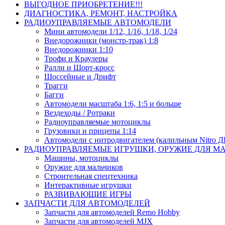
ВЫГОДНОЕ ПРИОБРЕТЕНИЕ!!!
ДИАГНОСТИКА, РЕМОНТ, НАСТРОЙКА
РАДИОУПРАВЛЯЕМЫЕ АВТОМОДЕЛИ
Мини автомодели 1/12, 1/16, 1/18, 1/24
Внедорожники (монстр-трак) 1:8
Внедорожники 1:10
Трофи и Краулеры
Ралли и Шорт-кросс
Шоссейные и Дрифт
Трагги
Багги
Автомодели масштаба 1:6, 1:5 и больше
Вездеходы / Ротраки
Радиоуправляемые мотоциклы
Грузовики и прицепы 1:14
Автомодели с нитродвигателем (калильным Nitro 
РАДИОУПРАВЛЯЕМЫЕ ИГРУШКИ, ОРУЖИЕ ДЛЯ М
Машины, мотоциклы
Оружие для мальчиков
Строительная спецтехника
Интерактивные игрушки
РАЗВИВАЮЩИЕ ИГРЫ
ЗАПЧАСТИ ДЛЯ АВТОМОДЕЛЕЙ
Запчасти для автомоделей Remo Hobby
Запчасти для автомоделей MJX