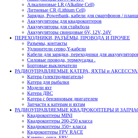
Алкалиновые LR (Alkaline Cell)
Литиевые CR (Lithium Сell)
Зарядки, Powerbank, кабели для смартфонов / планше
Аккумуляторы для квадрокоптеров
Аккумуляторы для стайкбола
Аккумуляторы свинцовые 6V, 12V, 24V
ПЕРЕХОДНИКИ, РАЗЪЁМЫ, ПРОВОДА И ПРОЧЕЕ
Разъемы, контакты
Удлинители серво,Y-кабели
Кабели для зарядки, переходники для аккумуляторо
Силовые провода, термоусадка .
Бортовые выключатели
РАДИОУПРАВЛЯЕМЫЕ КАТЕРА, ЯХТЫ и АКСЕССУ
Катера (электродвигатель)
Катера для рыбалки
Модели яхт
Катера ДВС
Катера с бензиновым двигателем
Запчасти к катерам и яхтам
РАДИОУПРАВЛЯЕМЫЕ КВАДРОКОПТЕРЫ И ЗАПЧА
Квадрокоптеры MINI
Квадрокоптеры 200-250 класса
Квадрокоптеры 350+ класса
Квдрокоптеры FPV RACE
Камеры, очки, FPV