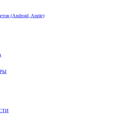
тов (Android, Apple)
в
АРЫ
СТИ