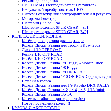
Регуляторы оборотов
СИСТЕМЫ (Электродвигатель+Регулятор)
Импульсный преобразователь UBEC
Системы охлождения электродвигателей и регулят
Моторамы (электро)
Шестерни (Pinion Gear)
Шестернм ведомые SPUR GEAR [48P]
Шестернм ведомые SPUR GEAR [64P]
КОЛЕСА, ДИСКИ, РЕЗИНА
Колёса, диски, резина для шорт-корс
Колеса, Диски, Резина для Трофи и Краулеров
Диски 1/10 OFF ROAD
Резина 1/10 OFF ROAD
Колёса 1/10 OFF ROAD
Колеса, Диски, Резина 1/8 Truggy - Monstr Truck
Колеса, Диски, Резина 1/8 Buggy
Колёса, Диски, Резина 1/8 ON ROAD
Колеса, Диски, Резина 1/10 ON ROAD (дрифт, тури
Вставки в колеса
Колёса, Диски, Резина для 1/9 Kyosho DRX RALLY
Колёса, Диски, Резина 1/12, 1/14, 1/16, 1/18 (mini)
Колеса, Диски, Резина 1/5-1/6
Колесные гайки и адаптеры, штифты
Новое поступление колёс !!!
КУЗОВА И АКСЕССУАРЫ