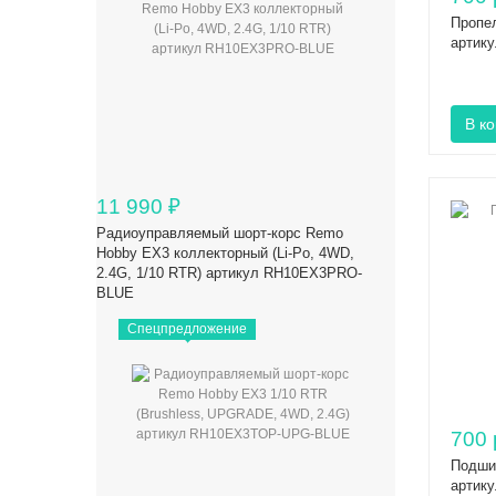
Пропе
артик
11 990
₽
Радиоуправляемый шорт-корс Remo
Hobby EX3 коллекторный (Li-Po, 4WD,
2.4G, 1/10 RTR) артикул RH10EX3PRO-
BLUE
Спецпредложение
700 
Подши
артик