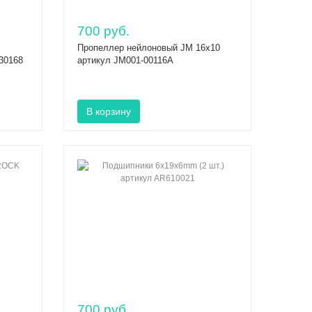
700 руб.
Пропеллер нейлоновый JM 16х10
30168
артикул JM001-00116A
700 руб.