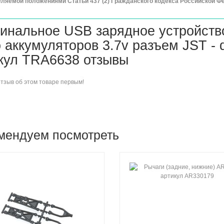
ляемой положениями Статьи 437 (2) Гражданского кодекса Российской Ф
инальное USB зарядное устройст
o аккумуляторов 3.7v разъем JST - du
кул TRA6638 отзывы
отзыв об этом товаре
первым!
мендуем посмотреть