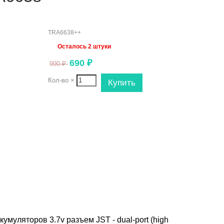
TRA6638++
Осталось 2 штуки
690
₽
990
₽
Кол-во
×
муляторов 3.7v разъем JST - dual-port (high