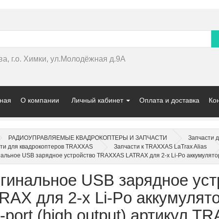
ва, г.о. Химки, ул.Молодёжная д.9А
ная
О компании
Личный кабинет
Оплата и доставка
Ко
РАДИОУПРАВЛЯЕМЫЕ КВАДРОКОПТЕРЫ И ЗАПЧАСТИ
Запчасти 
ти для квадрокоптеров TRAXXAS
Запчасти к TRAXXAS LaTrax Alias
альное USB зарядное устройство TRAXXAS LATRAX для 2-х Li-Po аккумуляторов
гинальное USB зарядное ус
RAX для 2-х Li-Po аккумулято
-port (high output) артикул T