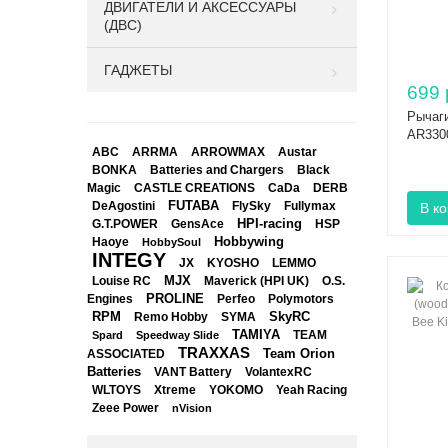
ДВИГАТЕЛИ И АКСЕССУАРЫ
(ДВС)
ГАДЖЕТЫ
699 
Рычаг
AR330
ABC
ARRMA
ARROWMAX
Austar
BONKA
Black
Batteries and Chargers
Magic
CASTLE CREATIONS
CaDa
DERB
DeAgostini
FUTABA
FlySky
Fullymax
HPI-racing
GensAce
HSP
G.T.POWER
Hobbywing
Haoye
HobbySoul
INTEGY
JX
KYOSHO
LEMMO
Louise RC
MJX
Maverick (HPI UK)
O.S.
PROLINE
Perfeo
Engines
Polymotors
RPM
SkyRC
Remo Hobby
SYMA
TAMIYA
Spard
Speedway Slide
TEAM
TRAXXAS
Team Orion
ASSOCIATED
Batteries
VANT Battery
VolantexRC
WLTOYS
Xtreme
YOKOMO
Yeah Racing
Zeee Power
nVision