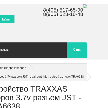
8(495) 517-65-90
8(905) 528-10-48
нтакты
0
шт.
для квадрокоптеров
 3.7v разъем JST - dual-port (high output) артикул TRA6638
тройство TRAXXAS
ров 3.7v разъем JST -
RA6638