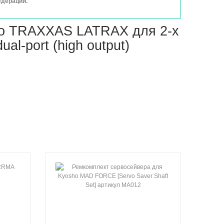
едерации.
во TRAXXAS LATRAX для 2-х
al-port (high output)