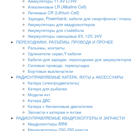
Аккмуляторы 11.4V LI-HV
Алкалиновые LR (Alkaline Cell)
Литиевые CR (Lithium Сell)
Зарядки, Powerbank, кабели для смартфонов / планше
Аккумуляторы для квадрокоптеров
Аккумуляторы для стайкбола
Аккумуляторы свинцовые 6V, 12V, 24V
ПЕРЕХОДНИКИ, РАЗЪЁМЫ, ПРОВОДА И ПРОЧЕЕ
Разъемы, контакты
Удлинители серво,Y-кабели
Кабели для зарядки, переходники для аккумуляторо
Силовые провода, термоусадка .
Бортовые выключатели
РАДИОУПРАВЛЯЕМЫЕ КАТЕРА, ЯХТЫ и АКСЕССУАРЫ
Катера (электродвигатель)
Катера для рыбалки
Модели яхт
Катера ДВС
Катера с бензиновым двигателем
Запчасти к катерам и яхтам
РАДИОУПРАВЛЯЕМЫЕ КВАДРОКОПТЕРЫ И ЗАПЧАСТИ
Квадрокоптеры MINI
Квадрокоптеры 200-250 класса