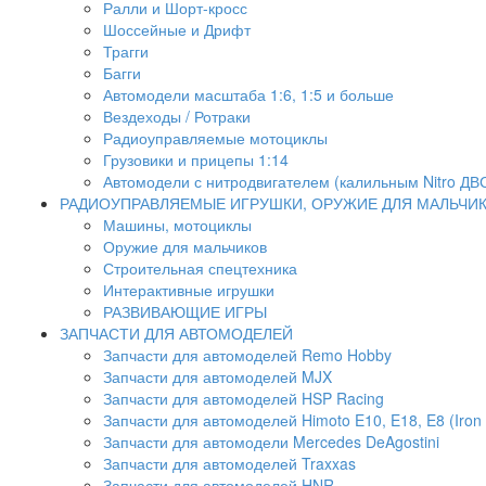
Ралли и Шорт-кросс
Шоссейные и Дрифт
Трагги
Багги
Автомодели масштаба 1:6, 1:5 и больше
Вездеходы / Ротраки
Радиоуправляемые мотоциклы
Грузовики и прицепы 1:14
Автомодели с нитродвигателем (калильным Nitro ДВ
РАДИОУПРАВЛЯЕМЫЕ ИГРУШКИ, ОРУЖИЕ ДЛЯ МАЛЬЧИ
Машины, мотоциклы
Оружие для мальчиков
Строительная спецтехника
Интерактивные игрушки
РАЗВИВАЮЩИЕ ИГРЫ
ЗАПЧАСТИ ДЛЯ АВТОМОДЕЛЕЙ
Запчасти для автомоделей Remo Hobby
Запчасти для автомоделей MJX
Запчасти для автомоделей HSP Racing
Запчасти для автомоделей Himoto E10, E18, E8 (Iron 
Запчасти для автомодели Mercedes DeAgostini
Запчасти для автомоделей Traxxas
Запчасти для автомоделей HNR