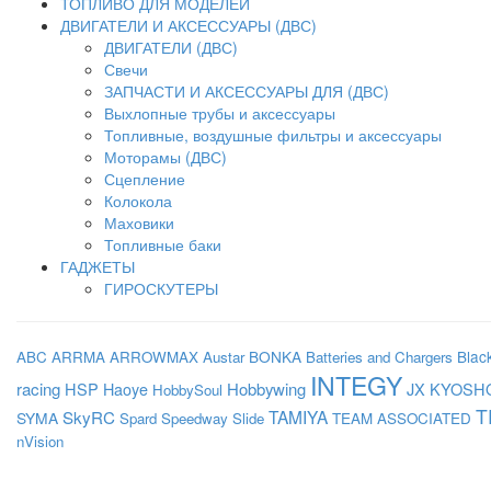
ТОПЛИВО ДЛЯ МОДЕЛЕЙ
ДВИГАТЕЛИ И АКСЕССУАРЫ (ДВС)
ДВИГАТЕЛИ (ДВС)
Свечи
ЗАПЧАСТИ И АКСЕССУАРЫ ДЛЯ (ДВС)
Выхлопные трубы и аксессуары
Топливные, воздушные фильтры и аксессуары
Моторамы (ДВС)
Сцепление
Колокола
Маховики
Топливные баки
ГАДЖЕТЫ
ГИРОСКУТЕРЫ
BONKA
Blac
ABC
ARRMA
ARROWMAX
Austar
Batteries and Chargers
INTEGY
racing
HSP
Haoye
Hobbywing
JX
KYOSH
HobbySoul
T
SkyRC
TAMIYA
SYMA
Spard
Speedway Slide
TEAM ASSOCIATED
nVision