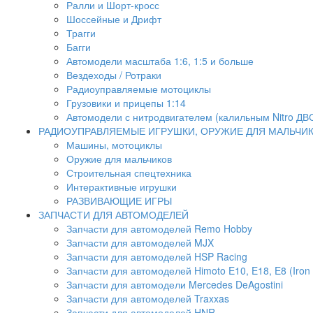
Ралли и Шорт-кросс
Шоссейные и Дрифт
Трагги
Багги
Автомодели масштаба 1:6, 1:5 и больше
Вездеходы / Ротраки
Радиоуправляемые мотоциклы
Грузовики и прицепы 1:14
Автомодели с нитродвигателем (калильным Nitro ДВ
РАДИОУПРАВЛЯЕМЫЕ ИГРУШКИ, ОРУЖИЕ ДЛЯ МАЛЬЧИ
Машины, мотоциклы
Оружие для мальчиков
Строительная спецтехника
Интерактивные игрушки
РАЗВИВАЮЩИЕ ИГРЫ
ЗАПЧАСТИ ДЛЯ АВТОМОДЕЛЕЙ
Запчасти для автомоделей Remo Hobby
Запчасти для автомоделей MJX
Запчасти для автомоделей HSP Racing
Запчасти для автомоделей Himoto E10, E18, E8 (Iron 
Запчасти для автомодели Mercedes DeAgostini
Запчасти для автомоделей Traxxas
Запчасти для автомоделей HNR