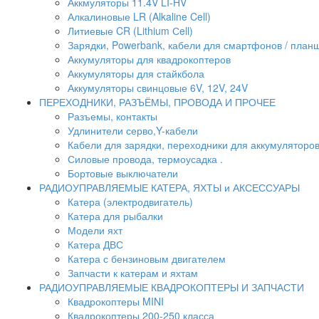
Аккмуляторы 11.4V LI-HV
Алкалиновые LR (Alkaline Cell)
Литиевые CR (Lithium Сell)
Зарядки, Powerbank, кабели для смартфонов / планше
Аккумуляторы для квадрокоптеров
Аккумуляторы для стайкбола
Аккумуляторы свинцовые 6V, 12V, 24V
ПЕРЕХОДНИКИ, РАЗЪЁМЫ, ПРОВОДА И ПРОЧЕЕ
Разъемы, контакты
Удлинители серво,Y-кабели
Кабели для зарядки, переходники для аккумуляторо
Силовые провода, термоусадка .
Бортовые выключатели
РАДИОУПРАВЛЯЕМЫЕ КАТЕРА, ЯХТЫ и АКСЕССУАРЫ
Катера (электродвигатель)
Катера для рыбалки
Модели яхт
Катера ДВС
Катера с бензиновым двигателем
Запчасти к катерам и яхтам
РАДИОУПРАВЛЯЕМЫЕ КВАДРОКОПТЕРЫ И ЗАПЧАСТИ
Квадрокоптеры MINI
Квадрокоптеры 200-250 класса