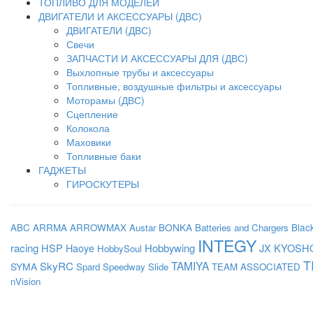
ТОПЛИВО ДЛЯ МОДЕЛЕЙ
ДВИГАТЕЛИ И АКСЕССУАРЫ (ДВС)
ДВИГАТЕЛИ (ДВС)
Свечи
ЗАПЧАСТИ И АКСЕССУАРЫ ДЛЯ (ДВС)
Выхлопные трубы и аксессуары
Топливные, воздушные фильтры и аксессуары
Моторамы (ДВС)
Сцепление
Колокола
Маховики
Топливные баки
ГАДЖЕТЫ
ГИРОСКУТЕРЫ
BONKA
Blac
ABC
ARRMA
ARROWMAX
Austar
Batteries and Chargers
INTEGY
racing
HSP
Haoye
Hobbywing
JX
KYOSH
HobbySoul
T
SkyRC
TAMIYA
SYMA
Spard
Speedway Slide
TEAM ASSOCIATED
nVision