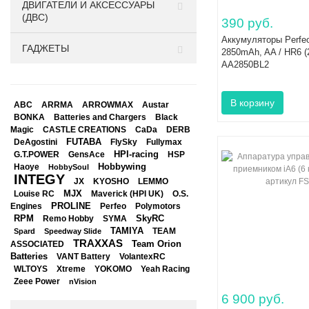
ДВИГАТЕЛИ И АКСЕССУАРЫ
(ДВС)
390 руб.
Аккумуляторы Perfeo
ГАДЖЕТЫ
2850mAh, AA / HR6 (
AA2850BL2
ABC
ARRMA
ARROWMAX
Austar
BONKA
Black
Batteries and Chargers
Magic
CASTLE CREATIONS
CaDa
DERB
DeAgostini
FUTABA
FlySky
Fullymax
HPI-racing
GensAce
HSP
G.T.POWER
Hobbywing
Haoye
HobbySoul
INTEGY
JX
KYOSHO
LEMMO
Louise RC
MJX
Maverick (HPI UK)
O.S.
PROLINE
Perfeo
Engines
Polymotors
RPM
SkyRC
Remo Hobby
SYMA
TAMIYA
Spard
Speedway Slide
TEAM
TRAXXAS
Team Orion
ASSOCIATED
Batteries
VANT Battery
VolantexRC
WLTOYS
Xtreme
YOKOMO
Yeah Racing
Zeee Power
nVision
6 900 руб.