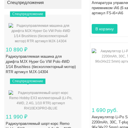
Спецпредложения
Аппаратура управлен
приемником iA6 (6 ка
артикул FS-i6+iA6
Спецпредложение
10 890
₽
Радиоуправляемая машина для
дрифта MJX Hyper Go VW Polo 4WD
1/14 Brushless (бесколлекторный мотор)
RTR артикул MJX-14304
Спецпредложение
1 690 руб.
11 990
₽
Аккумулятор Li-Po S
2200mAh, 30C, T‐plu
Радиоуправляемый шорт-корс Remo
96x34x22.5mm) арти