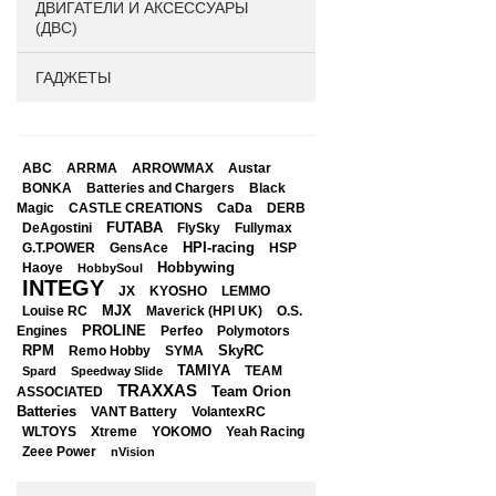
ДВИГАТЕЛИ И АКСЕССУАРЫ
(ДВС)
ГАДЖЕТЫ
ABC
ARRMA
ARROWMAX
Austar
BONKA
Black
Batteries and Chargers
Magic
CASTLE CREATIONS
CaDa
DERB
DeAgostini
FUTABA
FlySky
Fullymax
HPI-racing
GensAce
HSP
G.T.POWER
Hobbywing
Haoye
HobbySoul
INTEGY
JX
KYOSHO
LEMMO
Louise RC
MJX
Maverick (HPI UK)
O.S.
PROLINE
Perfeo
Engines
Polymotors
RPM
SkyRC
Remo Hobby
SYMA
TAMIYA
Spard
Speedway Slide
TEAM
TRAXXAS
Team Orion
ASSOCIATED
Batteries
VANT Battery
VolantexRC
WLTOYS
Xtreme
YOKOMO
Yeah Racing
Zeee Power
nVision