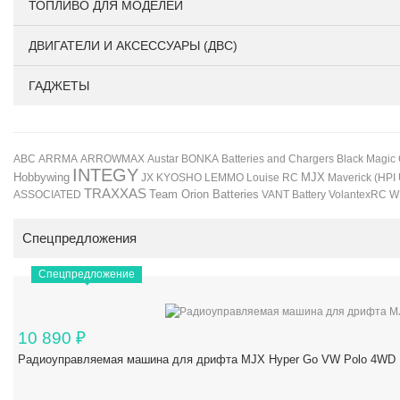
ТОПЛИВО ДЛЯ МОДЕЛЕЙ
ДВИГАТЕЛИ И АКСЕССУАРЫ (ДВС)
ГАДЖЕТЫ
BONKA
Black Magic
ABC
ARRMA
ARROWMAX
Austar
Batteries and Chargers
INTEGY
Hobbywing
JX
KYOSHO
LEMMO
Louise RC
MJX
Maverick (HPI
TRAXXAS
Team Orion Batteries
VANT Battery
VolantexRC
W
ASSOCIATED
Спецпредложения
Спецпредложение
10 890
₽
Радиоуправляемая машина для дрифта MJX Hyper Go VW Polo 4WD 1/